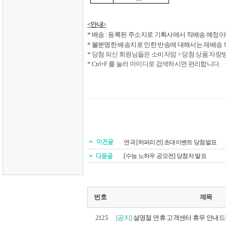
<
안
내
>
*
배송
:
등록된 주소지로 기획사에서 직배송 예정이
*
불분명한 배송지로 인한 반송에 대해서는 재배송 
*
당첨 되신 회원님들은 소비자맘
>
당첨 상품 자랑
* Ctrl+F
를 눌러 아이디로 검색하시면 편리합니다
.
연극 [하퍼리건] 초대이벤트 당첨발표
[수능 노하우 공모전] 당첨자 발표
번호
제목
2125
[공지]
설명절 연휴 고객센터 휴무 안내드