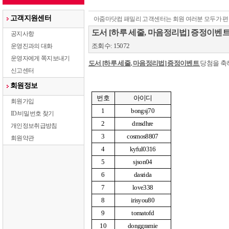
고객지원센터
아줌마닷컴 패밀리 고객센터는 회원 여러분 모두가 편
도서 [하루 세줄, 마음정리법] 증정이벤
공지사항
조회수: 15072
운영진과의 대화
운영자에게 쪽지보내기
도서
[
하루 세줄
,
마음정리법
]
증정이벤트
당첨을 
신고센터
회원정보
번호
아이디
회원가입
1
bongsj70
ID/비밀번호 찾기
2
dmsdhre
개인정보취급방침
3
cosmos8807
회원약관
4
kyful0316
5
sjson04
6
dasrida
7
love338
8
irisyou80
9
tomatofd
10
donggramie