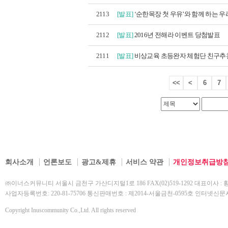
2113
[발표]
‘순한목장 첫 우유’와 함께 하는 우리
2112
[발표]
2016년 전해라 이벤트 당첨발표
2111
[발표]
비상교육 초등완자 체험단 친구추천
<<
<
6
7