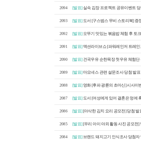
2094
[발표]
실속 김장 프로젝트 공유이벤트 당첨
2093
[발표]
도서 [구스범스 무비 스토리북] 증
2092
[발표]
오뚜기 맛있는 볶음밥 체험 후 토크 모
2091
[발표]
액션라이브쇼 [파워레인저 트레인포스
2090
[발표]
건국우유 순한목장 첫우유 체험단 
2089
[발표]
마요네스 관련 설문조사 당첨 발표
2088
[발표]
영화 [후파 광륜의 초마신] 시사이벤
2087
[발표]
도서 [여성에게 있어 결혼은 멍에 혹
2086
[발표]
[아삭한 김치 요리 공모전] 당첨 발
2085
[발표]
[우리 아이 야외 활동 사진 공모전] 당
2084
[발표]
브랜드 돼지고기 인식조사 당첨자