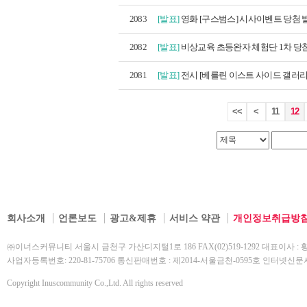
2083
[발표]
영화 [구스범스] 시사이벤트 당첨 
2082
[발표]
비상교육 초등완자 체험단 1차 당
2081
[발표]
전시 [베를린 이스트 사이드 갤러리] 
<<
<
11
12