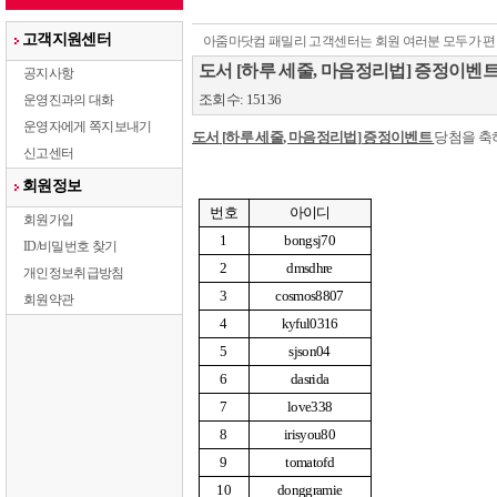
고객지원센터
아줌마닷컴 패밀리 고객센터는 회원 여러분 모두가 편
도서 [하루 세줄, 마음정리법] 증정이벤
공지사항
조회수: 15136
운영진과의 대화
운영자에게 쪽지보내기
도서
[
하루 세줄
,
마음정리법
]
증정이벤트
당첨을 
신고센터
회원정보
번호
아이디
회원가입
1
bongsj70
ID/비밀번호 찾기
2
dmsdhre
개인정보취급방침
3
cosmos8807
회원약관
4
kyful0316
5
sjson04
6
dasrida
7
love338
8
irisyou80
9
tomatofd
10
donggramie