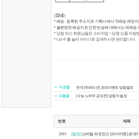
<
안
내
>
*
배송
:
등록된 주소지로 기획사에서 직배송 예정이
*
불분명한 배송지로 인한 반송에 대해서는 재배송 
*
당첨 되신 회원님들은 소비자맘
>
당첨 상품 자랑
* Ctrl+F
를 눌러 아이디로 검색하시면 편리합니다
.
연극 [하퍼리건] 초대이벤트 당첨발표
[수능 노하우 공모전] 당첨자 발표
번호
제목
2095
[발표]
넌버벌 퍼포먼스 [파이어맨] 초대이