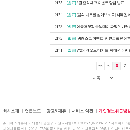
2175
[발표]
3월 출석체크 이벤트 당첨 발표
2174
[발표]
[꿈의 나무를 심어보세요] 식목일 이
2173
[발표]
아줌마닷컴 블랙데이 짜장면 배달이
2172
[발표]
[맘캐스트 이벤트] 키친토크 영상후
2171
[발표]
영화 [퀸 오브 데저트] 예매권 이벤트
<<
<
6
7