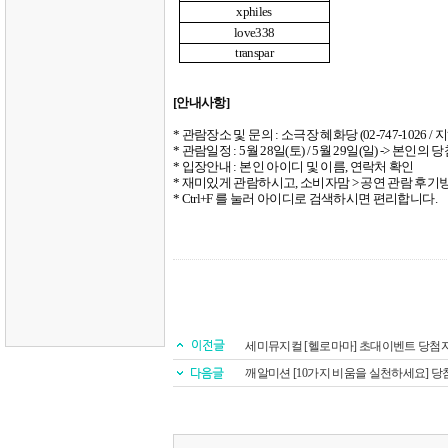
xphiles
love338
transpar
[
안내사항
]
*
관람장소 및 문의
:
소극장 혜화당
(02-747-1026 /
지
*
관람일정
: 5
월
28
일
(
토
) / 5
월
29
일
(
일
) ->
본인의 당
*
입장안내
:
본인 아이디 및 이름
,
연락처 확인
*
재미있게 관람하시고
,
소비자맘
>
공연 관람 후기방
* Ctrl+F
를 눌러 아이디로 검색하시면 편리합니다
.
세미뮤지컬 [헬로마마] 초대이벤트 당첨
깨알미션 [10가지 비움을 실천하세요] 당