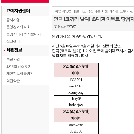
고객지원센터
아줌마닷컴 패밀리 고객센터는 회원 여러분 모두가 편
연극 [코끼리 날다] 초대권 이벤트 당첨
공지사항
조회수: 32767
운영진과의 대화
운영자에게 쪽지보내기
안녕하세요
.
아줌마닷컴입니다
.
신고센터
지난
5
월
10
일부터
5
월
23
일까지 진행되었던
회원정보
연극
[
코끼리 날다
]
초대이벤트에 참여해주셔서 감
당첨자를 발표합니다
J
회원가입
5/28(
토
) (1
인
2
매
)
ID/비밀번호 찾기
아이디
개인정보취급방침
l303704
회원약관
wind2026
kkunyong
choy68
hoheejoy
5/29(
일
) (1
인
2
매
)
아이디
damkone
bbs1530