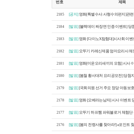
번호
제목
2185
[공지]
영화[특별수사:사형수의편지]관련 
2184
[발표]
[블랙데이 짜장면 인증 이벤트] 당첨
2183
[발표]
영화 [다이노X탐험대]시사회 이벤트
2182
[발표]
오뚜기 카레신제품 엄마요리사 체험
2181
[발표]
영화[미운오리새끼의 모험] 시사 이
2180
[발표]
[봄철 황사대처 요리공모전] 당첨
2179
[발표]
[국회의원 선거 주요 정당 아동보호 공
2178
[발표]
영화 [오베라는남자] 시사 이벤트
2177
[발표]
오뚜기 하프쨈 파워블로거 체험단 
2176
[발표]
[봄의 전령사를 찾아라!] a포인트 찾기