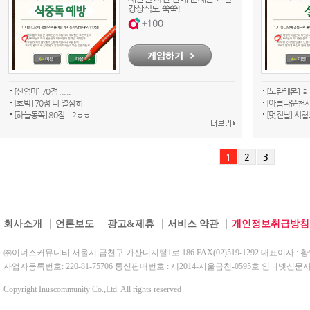
강상식도 쑥쑥!
[신엄마] 70점 .....
[노란레몬] ㅎ
[호박] 70점 더 열심히
[아름다운천사]
[하늘동쪽] 80점...?ㅎㅎ
[멋진날] 시
1
2
3