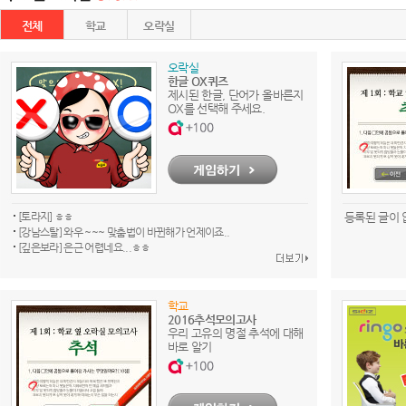
전체
학교
오락실
오락실
한글 OX퀴즈
제시된 한글, 단어가 올바른지
OX를 선택해 주세요.
[토라지] ㅎㅎ
등록된 글이 
[강남스탈] 와우 ~~~ 맞춤법이 바뀐해가 언제이죠..
[깊은보라] 은근 어렵네요...ㅎㅎ
학교
2016추석모의고사
우리 고유의 명절 추석에 대해
바로 알기