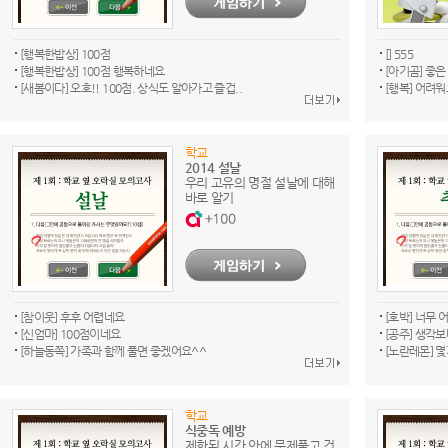
[행복한밥상] 100점
[] 555
[행복한밥상] 100점 행복하네요
[아기곰] 좋은
[새봄이다] 오호!! 100점. 상식도 알아가고 즐겁..
[행복] 어려
학교
2014 설날
우리 고유의 명절 설날에 대해
바로 알기
[참이웃] 후후 어렵네요
[호박] 너무 
[신엄마] 100점이네요
[공주] 생각
[하늘동쪽] 가족과 함께 풀면 좋겠어요^^
[노란레몬] 
학교
식중독 예방
제한된 시간 안에 문제풀고 건