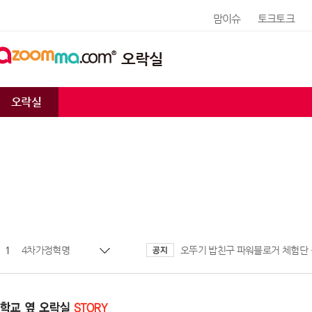
맘이슈
토크토크
오락실
오락실
1
4차가정혁명
오뚜기 밥