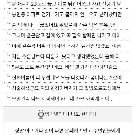
울아들이 23도로 놓고 이불 뒤집어쓰고 자요 선풍기 당
연 틀어져있고 에휴
봉천동 아파트 전기나가고 물까지 안나오고 난리났더만
요. 어제 뉴스나오데요.진짜지 이젠 여름이 살기 더 힘
술.담배 다~~ 끓었어요 젊었을때 자주 먹은 후유증인
들걸로 보이네요. 다들 에어컨 밤새 돌리고하니요. 저는
가? 나이먹어서 생고생중 입니다 ㅠㅠㅠㅠ
그나마 출근않고 집에 있고 꼭 필요 할때만 나가고 에어
12시부터 밤 열시까지만 돌리고 에어컨끄고 선풍기 두
컨 켜고 있으니 그나마 잘 견디고 있네요 이렇게 에어컨
이제 갈수록 더위가 더하면 더하지 덜하진 않겠죠. 여름
대로 교대로 키고 자네요.
이 가열되면 지구 온도는 더 올라 갈 것이고 전력은 더
만 없음 좋겠어요. 여름이 무서워요.ㅎ 겨울엔 추움 옷
저는 추운날보다 더운 게 낫다고 생각했었는데 올해 더
모자날것이고 악순환이죠 그러게요 이제는 변압기 과부
이래도 껴입고 집에 가만있음 되는데 ..여름은 집을나가
위는 난생처음 겪는 거라 적응이 안되네요. 제발 비가 쏟
5분도 도로 못걷겠던데요. 바닥 열기가 대단하던걸요.
하로 정전이 될까봐 제일 무섭기도 합니다
기가 겁나요. 장대비가 한바탕 퍼부움 좋겠네요.
아져서 기온이 내려가면 좋겠어요.
지하도로 들어가서 병원근처서 또다시 지상으로 올라와
진짜여름이 더 무섭네요 오늘 나갓다가 몸이타는거같아
병원갔네요. 두군데를 가느라고 어제그랬죠. 엔간하면
택시타고 왔어요 당분간 안나가야겠어요 처서가 되면
시술하셨군요 저의 친정아버지가 그 질병으로고생해서
밖에 나가지마요. 쓰러져요.ㅎ쿠팡에서 배달시키고 집
햇빛도 덜따갑고 더위도 한풀꺽이던데 이러다가 여름나
저도 좀 압니다 남자들이 나이먹음 잘 걸리는병이죠 여
모발관리 나도 시작해야 하는데 자꾸 까먹게 되네 ..
에있는걸로 저도 해결하네요. 처서가 23일이네요. 비좀
라로 변할수도 있겠어요 쿠팡에 바람나오는 팬달린 조
자들이 방광염에 자주 걸리듯이 그병도 재발이 잦은편
엄마발언대! 나도 한마디!
왔음 좋겠어요.근대 당분간 비소식이 없더라구요. 내일
끼팔던데 그거는 오래는 사용이안되겠지요 태풍이라도
이여서 조심하셔야 할거에요 남편분 술 좋아하시나요
부터 중부지방은 더위가 좀 주춤한다 일기예보서 그러
불어 이 열기를 식혀주먼 좋겠어요 살다가 태풍기다리
보통 술많이 드시는분이 오는 질병인데 저의 아버지가
정말 아프거나 열이 나면 은폐하지말고 주변인들에게