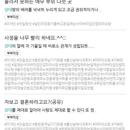
몰라서 못하는 애무 부위 다섯 곳
상대
방의 배려를 넉넉히 누리게 되고 조금 권위적이거나 ..
부부의성
#미개인
#친일청산
#살인마장윤기를싸고돈일제순사아바타집단짭피아소탕
사정을 너무 빨리 하네요.^^;;
상대
의 말에 귀 기울일 때 비로소 관계가 성립되듯.....
부부의성
#미개인
#친일청산
#좋은흔적남기기운동
#물신숭배사조퇴치
#마피아소탕
#가화만
사성
#일제순사아바타집단검피아소탕
#헌법위에군림하려는일제순사아바타집단법피
아소탕
#골수친일친미매국노속옷떼쟁이윤석열극형처형
#내란수괴윤석열일당소탕으
로내란종식완성
#내란의힘국민의적골수친일매국노집단국짐당해산
#사이비종교극우
집단앞잡이내란동조범매국노장동혁영구퇴출
#잔챙이잡범촉새한동훈은비번까고딸년
과함께수사받거라
#깐족마왕싸가지여혐자이쭌석영구제명격리
#무당정치퇴출
#거짓
말쟁이국정농단범김건희특검처형
#똥치무당콜걸쥴리일당천벌
자보고 결혼하라고요?(공유)
상대
를 제대로 알아야 사랑도 제대로 할 수 있다.또 정..
부부의성
#미개인
#친일청산
#좋은흔적남기기운동
#물신숭배사조퇴치
#마피아소탕
#가화만
사성
#일제순사아바타집단검피아소탕
#헌법위에군림하려는일제순사아바타집단법피