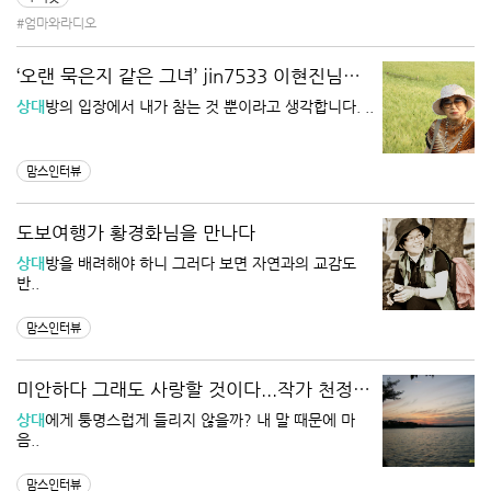
#엄마와라디오
‘오랜 묵은지 같은 그녀’ jin7533 이현진님을
뵙고
상대
방의 입장에서 내가 참는 것 뿐이라고 생각합니다. ..
맘스인터뷰
도보여행가 황경화님을 만나다
상대
방을 배려해야 하니 그러다 보면 자연과의 교감도
반..
맘스인터뷰
미안하다 그래도 사랑할 것이다...작가 천정자
님..
상대
에게 퉁명스럽게 들리지 않을까? 내 말 때문에 마
음..
맘스인터뷰