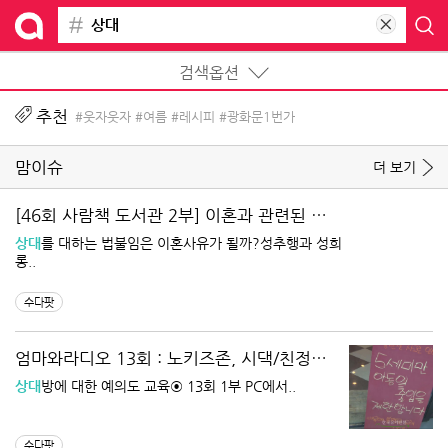
검색옵션
추천
#웃자웃자
#여름
#레시피
#광화문1번가
맘이슈
더 보기
[46회 사람책 도서관 2부] 이혼과 관련된 필
수상식, 그리고 학교폭력, 성추행과 성희롱 등
상대
를 대하는 법불임은 이혼사유가 될까?성추행과 성희
롱..
등 생활 속 법률공부 with 송명호 대표변호사
수다팟
엄마와라디오 13회 : 노키즈존, 시댁/친정과
의 예기치 않은 일들
상대
방에 대한 예의도 교육 ⊙ 13회 1부 PC에서..
수다팟