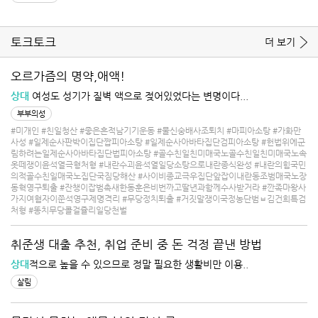
토크토크
더 보기
오르가즘의 명약,애액!
상대
여성도 성기가 질벽 액으로 젖어있었다는 변명이다...
부부의성
#미개인
#친일청산
#좋은흔적남기기운동
#물신숭배사조퇴치
#마피아소탕
#가화만
사성
#일제순사판박이집단짭피아소탕
#일제순사아바타집단검피아소탕
#헌법위에군
림하려는일제순사아바타집단법피아소탕
#골수친일친미매국노골수친일친미매국노속
옷떼쟁이윤석열극형처형
#내란수괴윤석열일당소탕으로내란종식완성
#내란의힘국민
의적골수친일매국노집단국짐당해산
#사이비종교극우집단앞잡이내란동조범매국노장
동혁영구퇴출
#잔챙이잡범촉새한동훈은비번까고딸년과함께수사받거라
#깐족마왕사
가지여혐자이쭌석영구제명격리
#무당정치퇴출
#거짓말쟁이국정농단범ㅂ김건희특검
처형
#똥치무당콜걸쥴리일당천벌
취준생 대출 추천, 취업 준비 중 돈 걱정 끝낸 방법
상대
적으로 높을 수 있으므로 정말 필요한 생활비만 이용..
살림