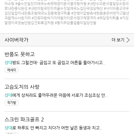
아소탕
#골수친일친미매국노속옷떼쟁이윤석열극형처형
#내란수괴윤석열일당소탕으
로내란종식완성
#내란의힘국민의적골수친일매국노집단국짐당해산
#사이비종교극우
집단앞잡이내란동조범매국노장동혁영구퇴출
#잔챙이잡범촉새한동훈은비번까고딸년
과함께수사받거라
#깐족마왕싸가지여혐자이쭌석영구제명격리
#무당정치퇴출
#거짓
말쟁이국정농단범김건희특검처형
#똥치무당콜걸줄리일당천벌
사이버작가
더 보기
반품도 못하고
상대
방도 그럴건데- 곱씹고 또 곱씹고.어른들 돌아가시고..
에세이
고슴도치의 사랑
상대
에게 상처라도 줄까두려운 마음에 서로가 조심조심 안..
작가방
스크린 파크골프 2
상대
로 하루도 안 빠지고 치다가 어떤 날은 동생과 치고..