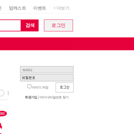
온
맘캐스트
이벤트
+ 더보기
검색
로그인
아이디 저장
│
회원가입
│
아이디/비밀번호 찾기
아
비