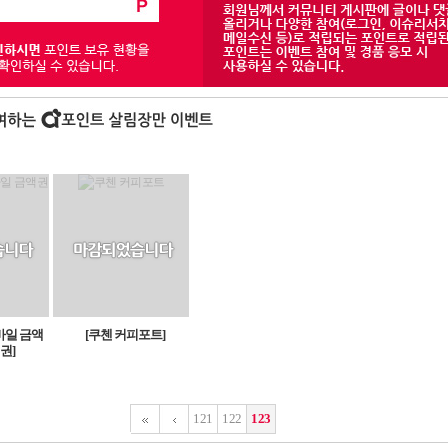
바일 금액
[쿠첸 커피포트]
권]
121
122
123