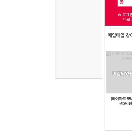
[하이마트 모
권 5만원