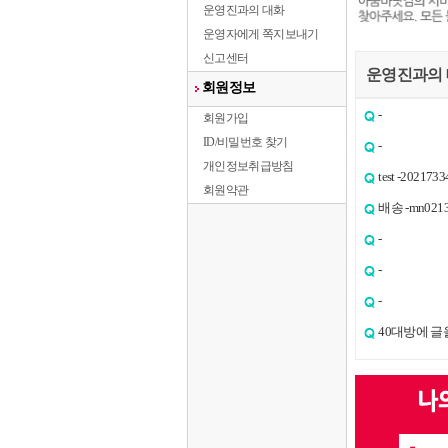
운영진과의 대화
운영자에게 쪽지보내기
신고센터
운영진과의
회원정보
-
회원가입
ID/비밀번호 찾기
-
개인정보취급방침
test -2021733
회원약관
배송 -mn021
-
-
-
40대방에 글을 