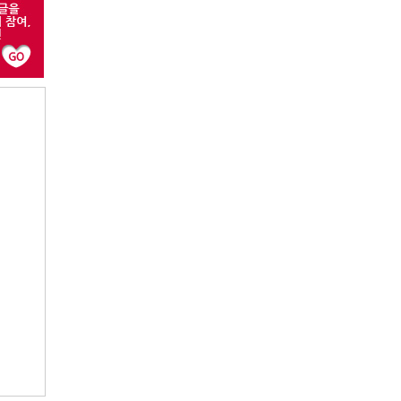
디
번
호