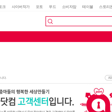
토크
사이버작가
포토
푸드
소비자맘
테이블
스토리
입니다.