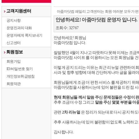
고객지원센터
아줌마닷컴 패밀리 고객센터는 회원 여러분 모두가 편
안녕하세요! 아줌마닷컴 운영자 입니다.
공지사항
조회수: 32767
운영진과의 대화
운영자에게 쪽지보내기
안녕하세요! 회원님
아줌마닷컴 입니다.
신고센터
회원정보
쌀쌀했던 4월이 지나고 따뜻하다 못해 이제는 조금씩
아줌마닷컴 사이트 를 이용하시는 모든 회원님들 
회원가입
이렇게 공지 드리는 이유는 최근 리뉴얼 관련하여 
ID/비밀번호 찾기
사과 및 향후 방향에 대해 간단하게나마 글을 올려야
개인정보취급방침
회원님들에게 조금 더 편한 서비스 를 제공하기 위
회원약관
아줌마닷컴을 사용하시는데 있어 불편을 드린 점 사
현재 회원님들 께서 말씀 주신 문제점들은 수정이 
추후 조금더 수정 그리고
말씀 주신 몇몇 부분을 아
관련
2차 리뉴얼
은 정리가 되는대로 다시 공지 하도
추후 사용하시는데 있어 불편함이 없도록 노력하고
감사합니다.