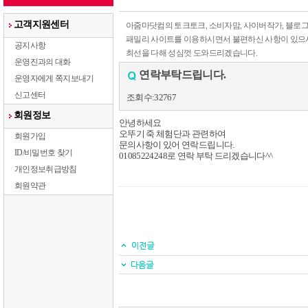
고객지원센터
아줌마닷컴의 토크토크, 소비자맘, 사이버작가, 블로그
패밀리 사이트를 이용하시면서 불편하신 사항이 있으
공지사항
최선을 다해 성심껏 도와드리겠습니다.
운영진과의 대화
연락부탁드립니다.
운영자에게 쪽지보내기
신고센터
조회수:32767
회원정보
안녕하세요
오뚜기 죽 체험단과 관련하여
회원가입
문의사항이 있어 연락드립니다.
ID/비밀번호 찾기
01085224248로 연락 부탁 드리겠습니다^^
개인정보취급방침
회원약관