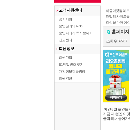
고객지원센터
아줌마닷컴의 토크
패밀리 사이트를
공지사항
최선을 다해 성
운영진과의 대화
홈페이지
운영자에게 쪽지보내기
신고센터
조회수:32767
회원정보
회원가입
ID/비밀번호 찾기
개인정보취급방침
회원약관
이건 8월 포인트
지금 제 컴엔 이
클릭해서 들어가보