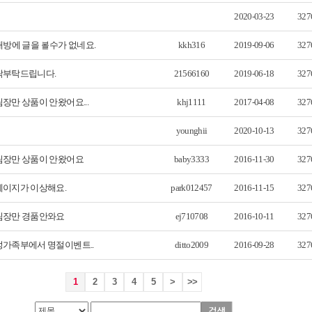
2020-03-23
327
대방에 글을 볼수가 없네요.
kkh316
2019-09-06
327
부탁드립니다.
21566160
2019-06-18
327
장만 상품이 안왔어요...
khj1111
2017-04-08
327
younghii
2020-10-13
327
장만 상품이 안왔어요
baby3333
2016-11-30
327
이지가 이상해요.
park012457
2016-11-15
327
림장만 경품안와요
ej710708
2016-10-11
327
가족부에서 명절이벤트..
ditto2009
2016-09-28
327
1
2
3
4
5
>
>>