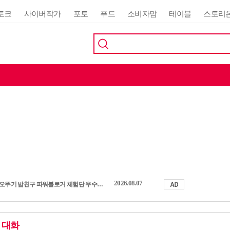
토크
사이버작가
포토
푸드
소비자맘
테이블
스토리
2026.08.07
오뚜기 밥친구 파워블로거 체험단 우수활동자 발표
 대화