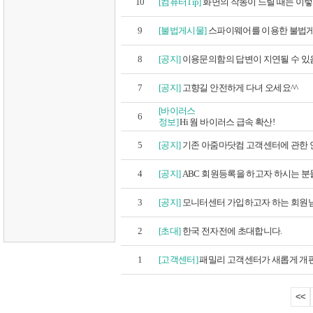
10
[컴퓨터Tip]
화면의 작동이 느릴 때는 이
9
[불법게시물]
스파이웨어를 이용한 불법게시
8
[공지]
이용문의함의 답변이 지연될 수 있음
7
[공지]
고향길 안전하게 다녀 오세요^^
[바이러스
6
정보]
Hi 웜 바이러스 급속 확산!
5
[공지]
기존 아줌마닷컴 고객센터에 관한 안
4
[공지]
ABC 회원등록을 하고자 하시는 분들
3
[공지]
모니터센터 가입하고자 하는 회원님께
2
[초대]
한국 전자전에 초대합니다.
1
[고객센터]
패밀리 고객센터가 새롭게 개
<<