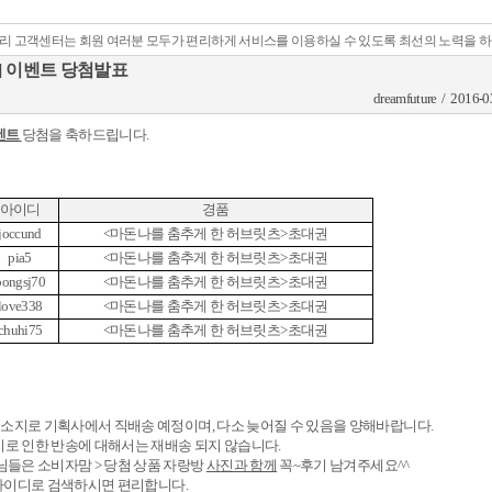
리 고객센터는 회원 여러분 모두가 편리하게 서비스를 이용하실 수 있도록 최선의 노력을 
] 이벤트 당첨발표
dreamfuture / 2016-0
벤트
당첨을 축하드립니다
.
아이디
경품
joccund
<
마돈나를 춤추게 한 허브릿츠
>
초대권
pia5
<
마돈나를 춤추게 한 허브릿츠
>
초대권
bongsj70
<
마돈나를 춤추게 한 허브릿츠
>
초대권
love338
<
마돈나를 춤추게 한 허브릿츠
>
초대권
chuhi75
<
마돈나를 춤추게 한 허브릿츠
>
초대권
주소지로 기획사에서 직배송 예정이며
,
다소 늦어질 수 있음을 양해바랍니다
.
로 인한 반송에 대해서는 재배송 되지 않습니다
.
님들은 소비자맘
>
당첨 상품 자랑방
사진과 함께
꼭
~
후기 남겨주세요
^^
 아이디로 검색하시면 편리합니다
.