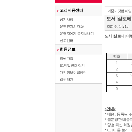
고객지원센터
아줌마닷컴 패밀
도서 [샬로테
공지사항
조회수: 14215
운영진과의 대화
운영자에게 쪽지보내기
도서
[
샬로테
]
이
신고센터
회원정보
번호
회원가입
1
ID/비밀번호 찾기
2
개인정보취급방침
3
회원약관
4
5
<
안내
>
*
배송
:
등록된 
*
불분명한 배송지
*
당첨 되신 회원
* Ctrl+F
를 눌러