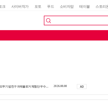
토크
사이버작가
포토
푸드
소비자맘
테이블
스토리
2026.08.08
오뚜기 밥친구 파워블로거 체험단 우수활동자 발표