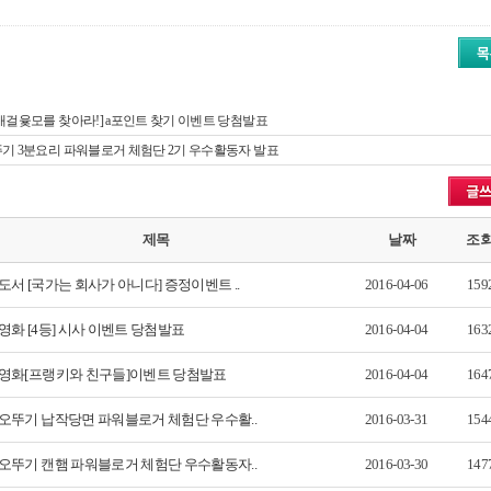
개걸윷모를 찾아라!] a포인트 찾기 이벤트 당첨발표
기 3분요리 파워블로거 체험단 2기 우수활동자 발표
제목
날짜
조
도서 [국가는 회사가 아니다] 증정이벤트 ..
2016-04-06
159
영화 [4등] 시사 이벤트 당첨발표
2016-04-04
163
영화[프랭키와 친구들]이벤트 당첨발표
2016-04-04
164
오뚜기 납작당면 파워블로거 체험단 우수활..
2016-03-31
154
오뚜기 캔햄 파워블로거 체험단 우수활동자..
2016-03-30
147