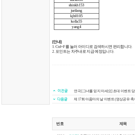
shinkh153
jurilang
kjh0105
kolla55
yang4
[
안내
]
1. Ctrl+F
를 눌러 아이디로 검색하시면 편리합니다
.
2.
포인트는 차주내로 지급 예정입니다
.
연극 [그녀를 믿지 마세요] 초대 이벤트 
제 17회 아줌마의 날 이벤트 (영상공유·
번호
제목