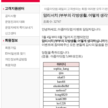
고객지원센터
아줌마닷컴 패밀리 고객센터는 회원 여러분 모두가 편
맘리서치 [부부의 각방생활, 어떻게 생각
공지사항
조회수: 32767
운영진과의 대화
운영자에게 쪽지보내기
안녕하세요
,
아줌마닷컴 이벤트 담당자입니다
.
신고센터
5
월
4
일부터
6
월
7
일까지 진행되었던
회원정보
맘리서치
[
부부의 각방생활
,
어떻게 생각하십니까
?]
이벤트에
참여해주신 모든 분들께 감사의 말씀을 
회원가입
당첨을 축하드립니다
.
ID/비밀번호 찾기
(
경품
:
아줌마닷컴
5,000
포인트
)
개인정보취급방침
아이디
회원약관
sophia_kang
rjiin
nka65
baro64
akasksdkdfkf
saebom7
bong6829
kmi6399
ko1226
kaisthero