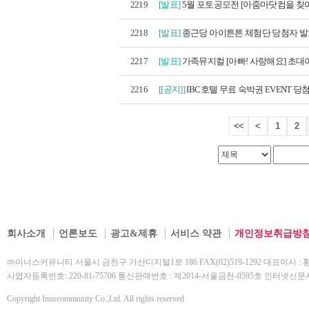
2219
[발표]
5월 포토공모전 [아줌마닷컴을 찾아라
2218
[발표]
종근당 아이튼튼 체험단 당첨자 
2217
[발표]
가족뮤지컬 [아빠! 사랑해요] 초대이
2216
[[공지]]
IBC호텔 무료 숙박권 EVENT 당
<<
<
1
2