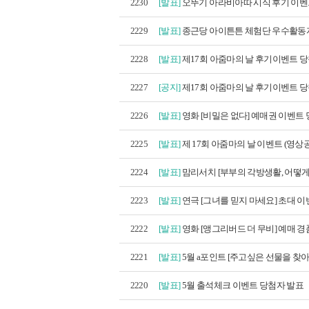
2230
[발표]
오뚜기 아라비아따 시식 후기 이벤트
2229
[발표]
종근당 아이튼튼 체험단 우수활동
2228
[발표]
제17회 아줌마의 날 후기이벤트 당첨
2227
[공지]
제17회 아줌마의 날 후기이벤트 당첨
2226
[발표]
영화 [비밀은 없다] 예매권 이벤트 당
2225
[발표]
제 17회 아줌마의 날 이벤트 (영상공
2224
[발표]
맘리서치 [부부의 각방생활, 어떻게 
2223
[발표]
연극 [그녀를 믿지 마세요] 초대 이벤
2222
[발표]
영화 [앵그리버드 더 무비] 예매 경품
2221
[발표]
5월 a포인트 [주고싶은 선물을 찾아라!
2220
[발표]
5월 출석체크 이벤트 당첨자 발표