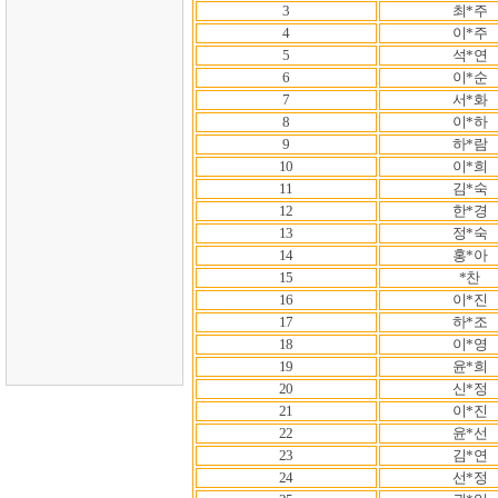
3
최*주
4
이*주
5
석*연
6
이*순
7
서*화
8
이*하
9
하*람
10
이*희
11
김*숙
12
한*경
13
정*숙
14
홍*아
15
*찬
16
이*진
17
하*조
18
이*영
19
윤*희
20
신*정
21
이*진
22
윤*선
23
김*연
24
선*정