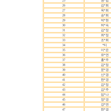
25
권*임
26
김*희
27
옥*희
28
송*희
29
박*현
30
허*숙
31
김*정
32
최*정
33
조*희
34
*티
35
이*은
36
유*연
37
홍*주
38
김*정
39
문*경
40
신*경
41
한*경
42
김*정
43
김*주
44
임*나
45
정*경
46
강*연
47
한*경