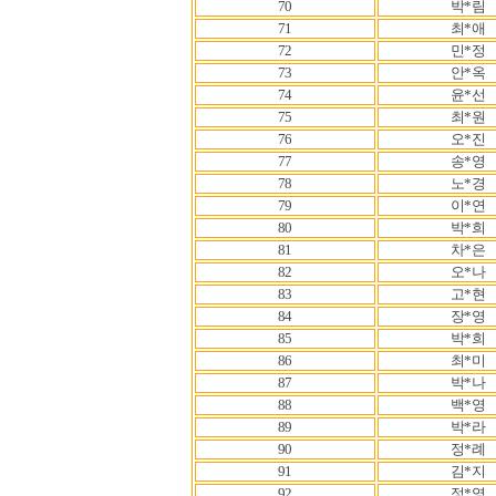
70
박*림
71
최*애
72
민*정
73
안*옥
74
윤*선
75
최*원
76
오*진
77
송*영
78
노*경
79
이*연
80
박*희
81
차*은
82
오*나
83
고*현
84
장*영
85
박*희
86
최*미
87
박*나
88
백*영
89
박*라
90
정*례
91
김*지
92
정*영