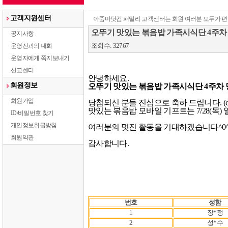
고객지원센터
아줌마닷컴 패밀리 고객센터는 회원 여러분 모두가 편
오뚜기 맛있는 볶음밥 가족시식단 4주차
공지사항
조회수: 32767
운영진과의 대화
운영자에게 쪽지보내기
신고센터
회원정보
오뚜기 맛있는 볶음밥 가족시식단 4주차 당
회원가입
당첨되신 분들 진심으로 축하 드립니다. (ct
맛있는 볶음밥 모바일 기프트는 7/28(목)
ID/비밀번호 찾기
개인정보취급방침
여러분의 멋진 활동을 기대하겠습니다^0^
회원약관
감사합니다.

번호
성함
1
장*정
2
성*수