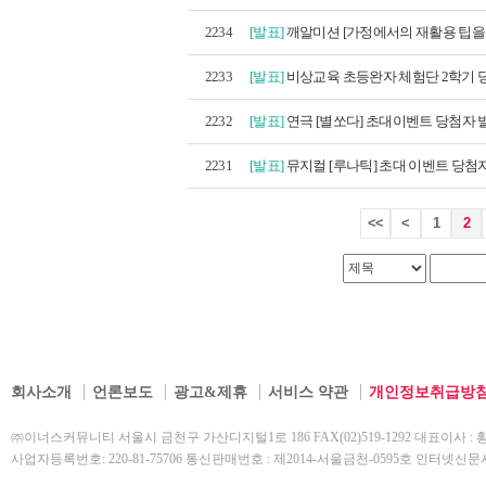
2234
[발표]
깨알미션 [가정에서의 재활용 팁을 
2233
[발표]
비상교육 초등완자 체험단 2학기 당
2232
[발표]
연극 [별쏘다] 초대이벤트 당첨자 
2231
[발표]
뮤지컬 [루나틱] 초대 이벤트 당첨
<<
<
1
2