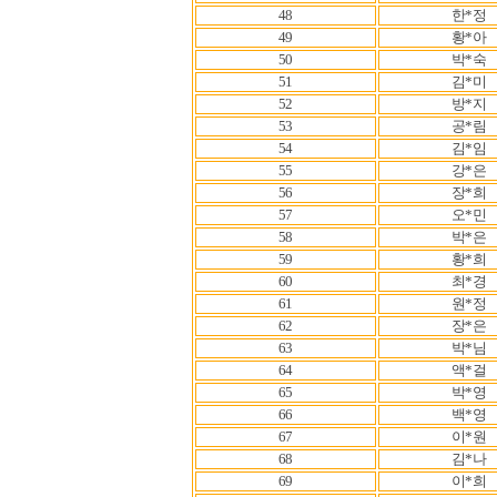
48
한*정
49
황*아
50
박*숙
51
김*미
52
방*지
53
공*림
54
김*임
55
강*은
56
장*희
57
오*민
58
박*은
59
황*희
60
최*경
61
원*정
62
장*은
63
박*님
64
액*걸
65
박*영
66
백*영
67
이*원
68
김*나
69
이*희