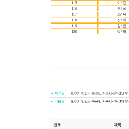
115
이*진
116
오*성
117
조*옥
118
신*희
119
김*은
120
박*영
오뚜기 맛있는 볶음밥 가족시식단 2차 우
오뚜기 맛있는 볶음밥 가족시식단 3차 우
번호
제목