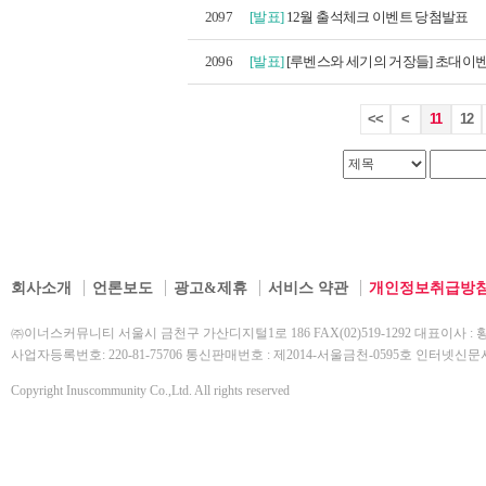
2097
[발표]
12월 출석체크 이벤트 당첨발표
2096
[발표]
[루벤스와 세기의 거장들] 초대이벤
<<
<
11
12