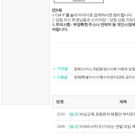
mon9928
[
안내
]
1. Ctrl+F
를 눌러 아이디로 검색하시면 편리합니다
.
2.
당첨 되신 회원님들은 소비자맘
>
당첨 상품 자랑
3.
주의사항
:
부정확한 주소나 연락처 등 개인사정에
바랍니다
.
영화 [다이노X탐험대]시사회 이벤트 당
영화[특별수사:사형수의편지]관련 공지
번호
제목
2110
[발표]
비상교육 초등완자 체험단 부지런한
2109
[발표]
이슈리서치 [다가오는 연말 모임 계획은