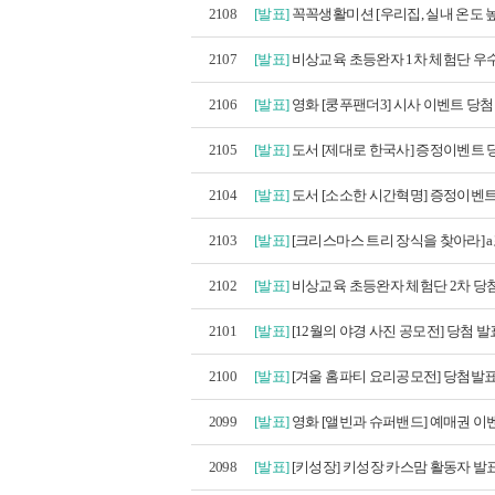
2108
[발표]
꼭꼭생활미션 [우리집, 실내 온도 높이
2107
[발표]
비상교육 초등완자 1차 체험단 우수
2106
[발표]
영화 [쿵푸팬더3] 시사 이벤트 당첨
2105
[발표]
도서 [제대로 한국사] 증정이벤트 당
2104
[발표]
도서 [소소한 시간혁명] 증정이벤트
2103
[발표]
[크리스마스 트리 장식을 찾아라] a포
2102
[발표]
비상교육 초등완자 체험단 2차 당
2101
[발표]
[12월의 야경 사진 공모전] 당첨 발
2100
[발표]
[겨울 홈파티 요리공모전] 당첨발
2099
[발표]
영화 [앨빈과 슈퍼밴드] 예매권 이벤
2098
[발표]
[키성장] 키성장 카스맘 활동자 발