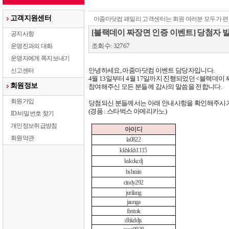
고객지원센터
아줌마닷컴 패밀리 고객센터는 회원 여러분 모두가 편
[블랙데이 짜장면 인증 이벤트] 당첨자 
공지사항
조회수: 32767
운영진과의 대화
운영자에게 쪽지보내기
안녕하세요
,
아줌마닷컴 이벤트 담당자입니다
.
신고센터
4
월
13
일부터
4
월
17
일까지 진행되었던
<
블랙데이 
회원정보
참여해주신 모든 분들께 감사의 말씀을 전합니다
.
회원가입
당첨되신 분들께서는 아래 안내사항을 확인해주시
(
경품
:
스타벅스 아메리카노
)
ID/비밀번호 찾기
개인정보취급방침
아이디
회원약관
la0822
kkhkkh1115
kskckcdj
bshrain
cindy292
jurilang
jaunga
firstok
dhkddjs