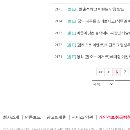
2175
[발표]
3월 출석체크 이벤트 당첨 발표
2174
[발표]
[꿈의 나무를 심어보세요] 식목일 이
2173
[발표]
아줌마닷컴 블랙데이 짜장면 배달이
2172
[발표]
[맘캐스트 이벤트] 키친토크 영상후
2171
[발표]
영화 [퀸 오브 데저트] 예매권 이벤트
<<
<
6
7