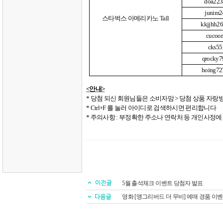
doa223
junim2
스타벅스 아메리카노
Tall
kkjjhh2
cucoor
cks55
qrocky7
hoing72
<
안내
>
*
당첨 되신 회원님들은 소비자맘
>
당첨 상품 자랑
* Ctrl+F
를 눌러 아이디로 검색하시면 편리합니다
*
주의사항
:
부정확한 주소나 연락처 등 개인사정에 
5월 출석체크 이벤트 당첨자 발표
영화 [앵그리버드 더 무비] 예매 경품 이