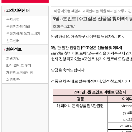
고객지원센터
아줌마닷컴 패밀리 고객센터는 회원 여러분 모두가 편
5월 a포인트 [주고싶은 선물을 찾아라!]
공지사항
조회수: 32767
운영진과의 대화
운영자에게 쪽지보내기
안녕하세요
.
아줌마닷컴 이벤트 담당자입니다
.
신고센터
5
월 한 달간 진행된
[
주고싶은 선물을 찾아라
!]
회원정보
a
포인트 찾기 이벤트에 많은 관심을 가져주셔서 감
회원가입
현재 진행되고 있는
a
포인트 찾기 이벤트에도 많은 
ID/비밀번호 찾기
당첨을 축하드립니다
!
개인정보취급방침
회원약관
경품은 차주 내로 발송 예정이니
,
일정 참고하시기 
2016
년
5
월 포인트 이벤트 당첨자
경품
아이
해피머니 문화상품권
3
만원권
victori
yystill
toro3
calla08