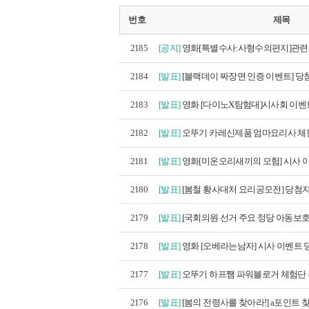
번호
제목
2185
[공지]
영화[특별수사:사형수의편지]관련 
2184
[발표]
[블랙데이 짜장면 인증 이벤트] 당첨
2183
[발표]
영화 [다이노X탐험대]시사회 이벤트
2182
[발표]
오뚜기 카레신제품 엄마요리사 체험
2181
[발표]
영화[미운오리새끼의 모험] 시사 이
2180
[발표]
[봄철 황사대처 요리공모전] 당첨
2179
[발표]
[국회의원 선거 주요 정당 아동보호 공
2178
[발표]
영화 [오베라는남자] 시사 이벤트
2177
[발표]
오뚜기 하프쨈 파워블로거 체험단 
2176
[발표]
[봄의 전령사를 찾아라!] a포인트 찾기