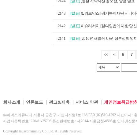
2144
[발표]
[명절 가족사진 공모전] 당첨 발표
2143
[발표]
빌리브맘스 [경기복지재단 시니어생
2142
[발표]
이슈리서치 [웰다잉법에 대한 당신의
2141
[발표]
[2016년 새롭게 바뀐 정부정책 엄마
<<
<
6
7