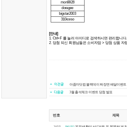
mon9928
doragee
bigstar2003
310iceso
[
안내
]
1. Ctrl+F
를 눌러 아이디로 검색하시면 편리합니다
2.
당첨 되신 회원님들은 소비자맘
>
당첨 상품 자
아줌마닷컴 블랙데이 짜장면 배달이벤트
3월 출석체크 이벤트 당첨 발표
번호
제목
2155
[발표]
꼭꼭생활미션 ['겨울 옷 똑똑하게 정