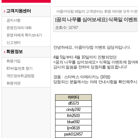
고객지원센터
아줌마닷컴 패밀리 고객센터는 회원 여러분 모두가 편
[꿈의 나무를 심어보세요] 식목일 이벤트
공지사항
조회수: 32767
운영진과의 대화
운영자에게 쪽지보내기
신고센터
안녕하세요
,
아줌마닷컴 이벤트 담당자입니다
.
회원정보
4
월
5
일부터
4
월
10
일까지 진행되었던
회원가입
<
꿈의 나무를 심어보세요
>
식목일 이벤트에 참여
감사의 말씀을 전하며 당첨자를 발표합니다!
ID/비밀번호 찾기
개인정보취급방침
경품 : 스타벅스 아메리카노 (10명)
당첨되신 분들께서는 아래 안내사항을 확인해주시
회원약관
아이디
df5573
cindy292
lhh2503
blue092
ljm0618
park012457