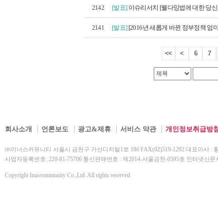
2142
[발표]
이슈리서치 [웰다잉법에 대한 당신의
2141
[발표]
[2016년 새롭게 바뀐 정부정책 엄마
<<
<
6
7