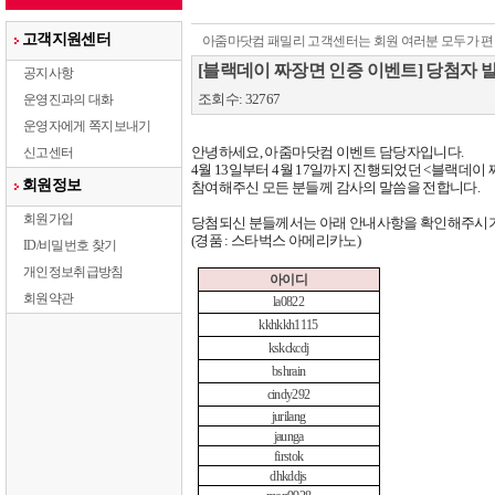
고객지원센터
아줌마닷컴 패밀리 고객센터는 회원 여러분 모두가 편
[블랙데이 짜장면 인증 이벤트] 당첨자 
공지사항
조회수: 32767
운영진과의 대화
운영자에게 쪽지보내기
안녕하세요
,
아줌마닷컴 이벤트 담당자입니다
.
신고센터
4
월
13
일부터
4
월
17
일까지 진행되었던
<
블랙데이 
회원정보
참여해주신 모든 분들께 감사의 말씀을 전합니다
.
회원가입
당첨되신 분들께서는 아래 안내사항을 확인해주시
(
경품
:
스타벅스 아메리카노
)
ID/비밀번호 찾기
개인정보취급방침
아이디
회원약관
la0822
kkhkkh1115
kskckcdj
bshrain
cindy292
jurilang
jaunga
firstok
dhkddjs