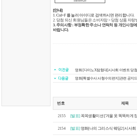
mon9928
[
안내
]
1. Ctrl+F
를 눌러 아이디로 검색하시면 편리합니다
.
2.
당첨 되신 회원님들은 소비자맘
>
당첨 상품 자랑
3.
주의사항
:
부정확한 주소나 연락처 등 개인사정에
바랍니다
.
영화 [다이노X탐험대]시사회 이벤트 당
영화[특별수사:사형수의편지]관련 공지
번호
제목
2155
[발표]
꼭꼭생활미션 ['겨울 옷 똑똑하게 정
2154
[발표]
영화[나의 그리스식 웨딩2] 시사회 이