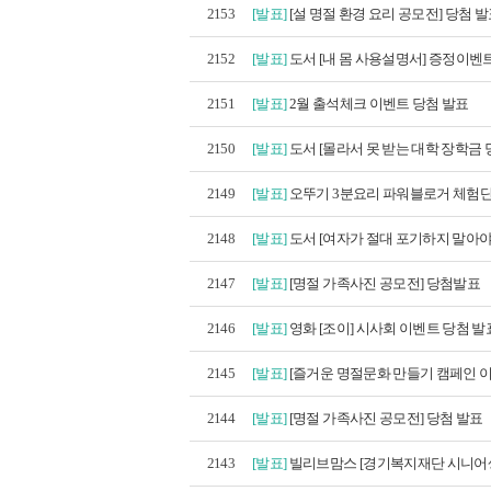
2153
[발표]
[설 명절 환경 요리 공모전] 당첨 
2152
[발표]
도서 [내 몸 사용설명서] 증정이벤트
2151
[발표]
2월 출석체크 이벤트 당첨 발표
2150
[발표]
도서 [몰라서 못 받는 대학 장학금 
2149
[발표]
오뚜기 3분요리 파워블로거 체험단 1
2148
[발표]
도서 [여자가 절대 포기하지 말아야 
2147
[발표]
[명절 가족사진 공모전] 당첨발표
2146
[발표]
영화 [조이] 시사회 이벤트 당첨 발
2145
[발표]
[즐거운 명절문화 만들기 캠페인 이벤트
2144
[발표]
[명절 가족사진 공모전] 당첨 발표
2143
[발표]
빌리브맘스 [경기복지재단 시니어생