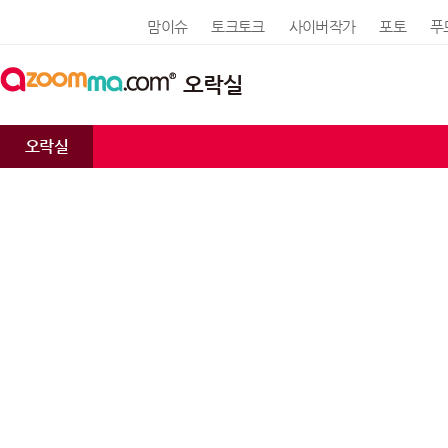
맘이슈
토크토크
사이버작가
포토
푸
오락실
오락실