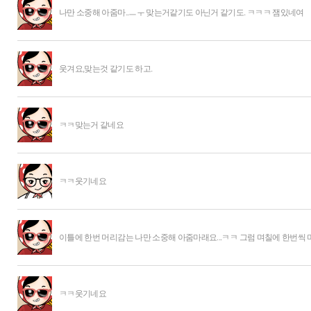
나만 소중해 아줌마..ㅡㅜ 맞는거같기도 아닌거 같기도. ㅋㅋㅋ 잼있네여
웃겨요,맞는것 같기도 하고.
ㅋㅋ맞는거 같네요
ㅋㅋ웃기네요
이틀에 한번 머리감는 나만 소중해 아줌마래요...ㅋㅋ 그럼 며칠에 한번씩 
ㅋㅋ웃기네요