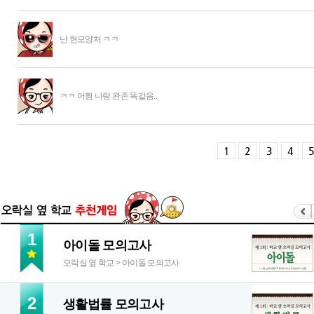
난 현모양처 ㅋㅋ
ㅋㅋ 어쩜 나랑 완존 똑같음..
1
2
3
4
5
1
아이돌 모의고사
오락실 옆 학교 > 아이돌 모의고사
2
생활법률 모의고사