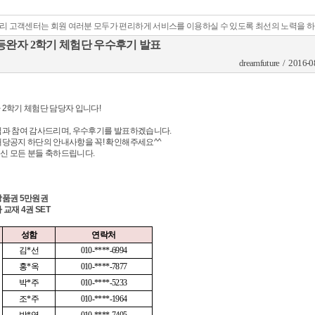
리 고객센터는 회원 여러분 모두가 편리하게 서비스를 이용하실 수 있도록 최선의 노력을 
등완자 2학기 체험단 우수후기 발표
dreamfuture / 2016-0
2학기 체험단 담당자 입니다!
심과 참여 감사드리며, 우수후기를 발표하겠습니다.
당공지 하단의 안내사항을 꼭! 확인해주세요^^
신 모든 분들 축하드립니다.
상품권 5만원권
 교재 4권 SET
성함
연락처
김*선
010-****-6994
홍*옥
010-****-7877
박*주
010-****-5233
조*주
010-****-1964