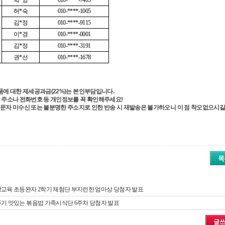
박*영
010-****-7405
허*숙
010-****-1005
김*정
010-****-9115
이*경
010-****-0001
김*정
010-****-3191
권*선
010-****-1678
경품에 대한 제세공과금(22%)는 본인부담입니다.
해 주소나 전화번호 등 개인정보를 꼭 확인해주세요!
 문자 미수신 또는 불분명한 주소지로 인한 반송 시 재발송은 불가하오니 이 점 착오없으시길
교육 초등완자 2학기 체험단 부지런한 엄마상 당첨자 발표
기 맛있는 볶음밥 가족시식단 6주차 당첨자 발표