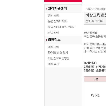
고객지원센터
아줌마닷컴 패밀
비상교육 초
공지사항
조회수: 32767
운영진과의 대화
운영자에게 쪽지보내기
신고센터
안녕하세요.
비상교육 초등완자 
회원정보
여러분의 많은 관
회원가입
선정되신 분들은 해
우수후기로 선정되
ID/비밀번호 찾기
개인정보취급방침
[상품안내]
회원약관
1등(5명)
: 신세계
2등(5명)
: 초등완자
구분
1등(5명)