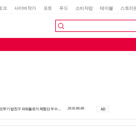
토크
사이버작가
포토
푸드
소비자맘
테이블
스토리
2026.08.08
오뚜기 밥친구 파워블로거 체험단 우수활동자 발표