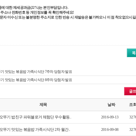
품에 대한 제세공과금
(22%)
는 본인부담입니다
.
 주소나 전화번호 등 개인정보를 꼭 확인해주세요
!
문자 미수신 또는 불분명한 주소지로 인한 반송 시 재발송은 불가하오니 이 점 착오없으시길
기 맛있는 볶음밥 가족시식단 7주차 당첨자 발표
기 맛있는 볶음밥 가족시식단 8주차 당첨자 발표
제목
날짜
조
오뚜기 밥친구 파워블로거 체험단 우수활동..
2016-09-13
327
오뚜기 맛있는 볶음밥 가족시식단 2차 월간..
2016-09-08
327