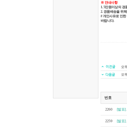
※ 안내사항
1. 5
만원이상의 경
2.
경품배송을 위해
#
개인사유로 인한 
바랍니다
.
오뚜
오뚜
번호
2260
[발표]
2259
[발표]