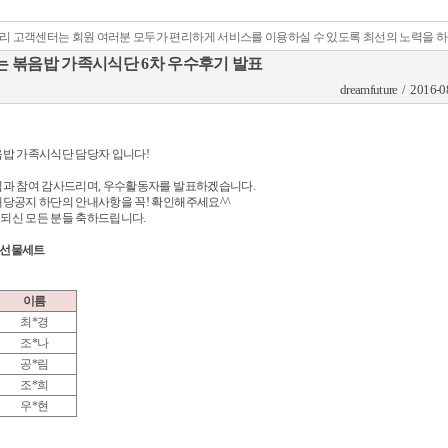
리 고객센터는 회원 여러분 모두가 편리하게 서비스를 이용하실 수 있도록 최선의 노력을 
는 볶음밥 가족시식단 6차 우수후기 발표
dreamfuture / 2016-0
음밥 가족시식단
담당자 입니다
!
심과 참여 감사드리며
,
우수활동자를 발표하겠습니다
.
해당공지 하단의 안내사항을 꼭
!
확인해주세요
^^
되신 모든 분들 축하드립니다
.
 선물세트
이름
최*경
조*나
공*림
조*희
우*현