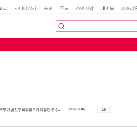
토크
사이버작가
포토
푸드
소비자맘
테이블
스토리
2026.08.06
오뚜기 밥친구 파워블로거 체험단 우수활동자 발표