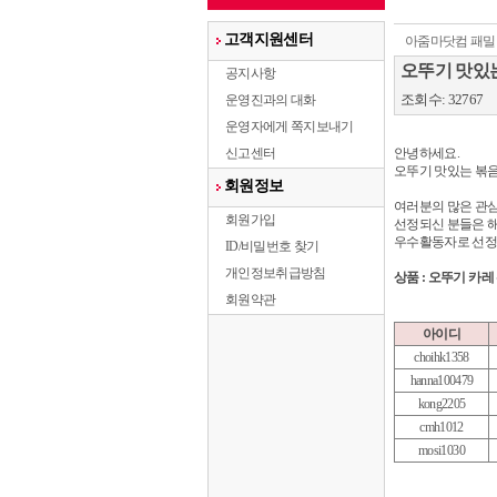
고객지원센터
아줌마닷컴 패밀
오뚜기 맛있
공지사항
조회수: 32767
운영진과의 대화
운영자에게 쪽지보내기
신고센터
안녕하세요
.
오뚜기 맛있는 볶
회원정보
여러분의 많은 관
회원가입
선정되신 분들은 
우수활동자로 선정
ID/비밀번호 찾기
개인정보취급방침
상품
:
오뚜기 카레
회원약관
아이디
choihk1358
hanna100479
kong2205
cmh1012
mosi1030