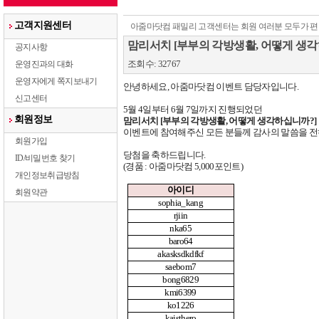
고객지원센터
아줌마닷컴 패밀리 고객센터는 회원 여러분 모두가 편
맘리서치 [부부의 각방생활, 어떻게 생각
공지사항
조회수: 32767
운영진과의 대화
운영자에게 쪽지보내기
안녕하세요
,
아줌마닷컴 이벤트 담당자입니다
.
신고센터
5
월
4
일부터
6
월
7
일까지 진행되었던
회원정보
맘리서치
[
부부의 각방생활
,
어떻게 생각하십니까
?]
이벤트에
참여해주신 모든 분들께 감사의 말씀을 
회원가입
당첨을 축하드립니다
.
ID/비밀번호 찾기
(
경품
:
아줌마닷컴
5,000
포인트
)
개인정보취급방침
아이디
회원약관
sophia_kang
rjiin
nka65
baro64
akasksdkdfkf
saebom7
bong6829
kmi6399
ko1226
kaisthero