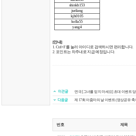
shinkh153
jurilang
kjh0105
kolla55
yang4
[
안내
]
1. Ctrl+F
를 눌러 아이디로 검색하시면 편리합니다
.
2.
포인트는 차주내로 지급 예정입니다
.
연극 [그녀를 믿지 마세요] 초대 이벤트 
제 17회 아줌마의 날 이벤트 (영상공유·
번호
제목