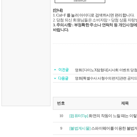
mon9928
[
안내
]
1. Ctrl+F
를 눌러 아이디로 검색하시면 편리합니다
.
2.
당첨 되신 회원님들은 소비자맘
>
당첨 상품 자랑
3.
주의사항
:
부정확한 주소나 연락처 등 개인사정에
바랍니다
.
영화 [다이노X탐험대]시사회 이벤트 당
영화[특별수사:사형수의편지]관련 공지
번호
제목
10
[컴퓨터Tip]
화면의 작동이 느릴 때는 이
9
[불법게시물]
스파이웨어를 이용한 불법게시