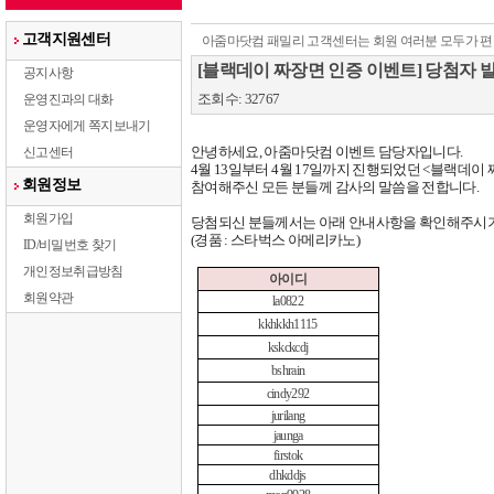
고객지원센터
아줌마닷컴 패밀리 고객센터는 회원 여러분 모두가 편
[블랙데이 짜장면 인증 이벤트] 당첨자 
공지사항
조회수: 32767
운영진과의 대화
운영자에게 쪽지보내기
안녕하세요
,
아줌마닷컴 이벤트 담당자입니다
.
신고센터
4
월
13
일부터
4
월
17
일까지 진행되었던
<
블랙데이 
회원정보
참여해주신 모든 분들께 감사의 말씀을 전합니다
.
회원가입
당첨되신 분들께서는 아래 안내사항을 확인해주시
(
경품
:
스타벅스 아메리카노
)
ID/비밀번호 찾기
개인정보취급방침
아이디
회원약관
la0822
kkhkkh1115
kskckcdj
bshrain
cindy292
jurilang
jaunga
firstok
dhkddjs