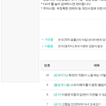
* Ctrl+F
를 눌러 검색하시면 편리합니다
*
주의사항
:
부정확한 연락처 등 개인사정에 의한 미
연극 [TEN-열흘간의 비밀] 초대이벤트 
연극 [동치미] 초대 이벤트 당첨자 발표
번호
제목
10
[컴퓨터Tip]
화면의 작동이 느릴 때는 이
9
[불법게시물]
스파이웨어를 이용한 불법게시
8
[공지]
이용문의함의 답변이 지연될 수 있음
7
[공지]
고향길 안전하게 다녀 오세요^^