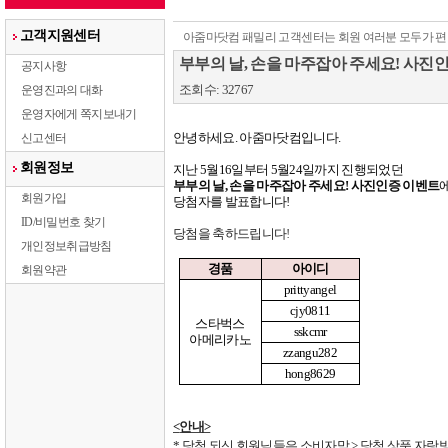
고객지원센터
아줌마닷컴 패밀리 고객센터는 회원 여러분 모두가 편
부부의 날, 손을 마주잡아 주세요! 사진
공지사항
조회수: 32767
운영진과의 대화
운영자에게 쪽지보내기
안녕하세요
.
아줌마닷컴입니다
.
신고센터
회원정보
지난
5
월
16
일부터
5
월
24
일까지 진행되었던
부부의 날
,
손을 마주잡아 주세요
!
사진인증 이벤트
회원가입
당첨자를 발표합니다
!
ID/비밀번호 찾기
당첨을 축하드립니다
!
개인정보취급방침
경품
아이디
회원약관
prittyangel
cjy0811
스타벅스
sskcmr
아메리카노
zzangu282
hong8629
<
안내
>
*
당첨 되신 회원님들은 소비자맘
>
당첨 상품 자랑