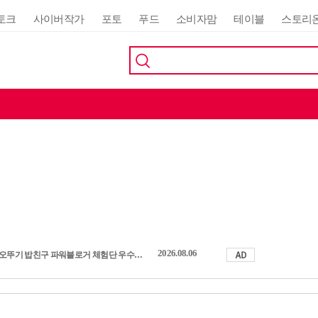
토크
사이버작가
포토
푸드
소비자맘
테이블
스토리
2026.08.06
오뚜기 밥친구 파워블로거 체험단 우수활동자 발표