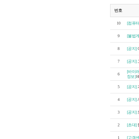
번호
10
[컴퓨터T
9
[불법
8
[공지]
7
[공지]
[바이
6
정보]
H
5
[공지]
4
[공지]
3
[공지]
2
[초대]
1
[고객센