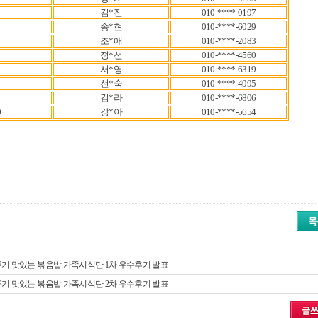
김*진
010-****-0197
송*현
010-****-6029
조*애
010-****-2083
정*선
010-****-4560
서*영
010-****-6319
선*숙
010-****-4995
김*라
010-****-6806
0
강*아
010-****-5654
기 맛있는 볶음밥 가족시식단 1차 우수후기 발표
기 맛있는 볶음밥 가족시식단 2차 우수후기 발표