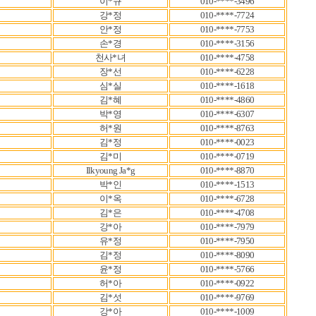
이*규
010-****-3496
강*정
010-****-7724
안*정
010-****-7753
손*경
010-****-3156
천사*녀
010-****-4758
장*선
010-****-6228
심*실
010-****-1618
김*혜
010-****-4860
박*영
010-****-6307
허*원
010-****-8763
김*정
010-****-0023
김*미
010-****-0719
Ilkyoung Ja*g
010-****-8870
박*인
010-****-1513
이*옥
010-****-6728
김*은
010-****-4708
강*아
010-****-7979
유*정
010-****-7950
김*정
010-****-8090
윤*정
010-****-5766
허*아
010-****-0922
김*섯
010-****-9769
강*아
010-****-1009