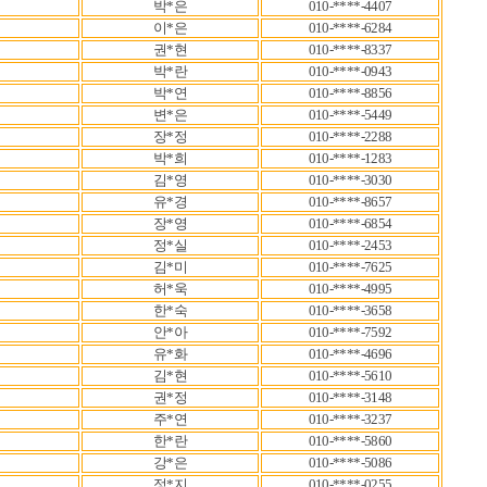
박*은
010-****-4407
이*은
010-****-6284
권*현
010-****-8337
박*란
010-****-0943
박*연
010-****-8856
변*은
010-****-5449
장*정
010-****-2288
박*희
010-****-1283
김*영
010-****-3030
유*경
010-****-8657
장*영
010-****-6854
정*실
010-****-2453
김*미
010-****-7625
허*욱
010-****-4995
한*숙
010-****-3658
안*아
010-****-7592
유*화
010-****-4696
김*현
010-****-5610
권*정
010-****-3148
주*연
010-****-3237
한*란
010-****-5860
강*은
010-****-5086
정*지
010-****-0255