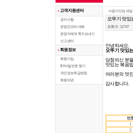
고객지원센터
아줌마닷컴 패밀
오뚜기 맛있
공지사항
조회수: 32767
운영진과의 대화
운영자에게 쪽지보내기
신고센터
회원정보
오뚜기 맛있는
회원가입
당첨되신 분들 
맛있는 볶음밥 
ID/비밀번호 찾기
개인정보취급방침
여러분의 멋진
회원약관
감사합니다.

번
1
2