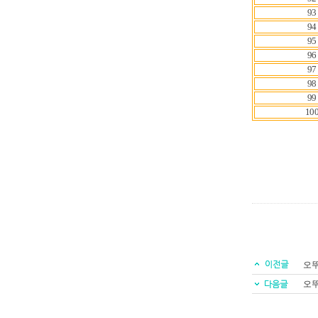
93
94
95
96
97
98
99
10
오뚜
오뚜