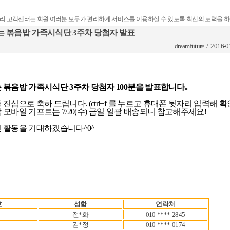
리 고객센터는 회원 여러분 모두가 편리하게 서비스를 이용하실 수 있도록 최선의 노력을 
는 볶음밥 가족시식단 3주차 당첨자 발표
dreamfuture / 2016-0
 볶음밥 가족시식단 3주차 당첨자 100분을 발표합니다..
진심으로 축하 드립니다. (ctrl+f 를 누르고 휴대폰 뒷자리 입력해 확인
모바일 기프트는 7/20(수) 금일 일괄 배송되니 참고해주세요!

 활동을 기대하겠습니다^0^

호
성함
연락처
전*화
010-****-2845
김*정
010-****-0174