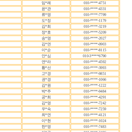
임*례
010-****-4751
윤*관
010-****-4331
류*영
010-****-7799
도*정
010-****-1179
김*희
010-****-3219
정*호
010-****-5209
송*영
010-****-2027
김*연
010-****-0903
이*순
010-****-8115
안*심
010-3****6790 
연*라
010-****-4592
황*선
010-****-3993
고*경
010-****-9851
권*경
010-****-1066
김*원
010-****-1222
박*주
010-****-9484
공*희
010-****-4291
김*영
010-****-7242
우*숙
010-****-7259
최*연
010-****-4121
이*현
010-****-1024
한*영
010-****-7483