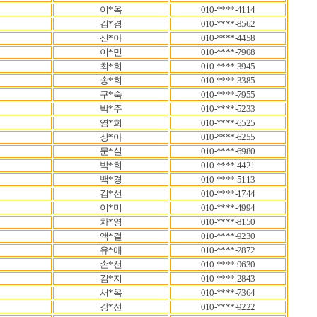
이*옥
010-****-4114
김*경
010-****-8562
신*아
010-****-4458
이*민
010-****-7908
최*희
010-****-3945
송*희
010-****-3385
구*숙
010-****-7955
박*주
010-****-5233
염*희
010-****-6525
장*아
010-****-6255
문*실
010-****-6980
박*희
010-****-4421
백*경
010-****-5113
김*선
010-****-1744
이*미
010-****-4994
차*영
010-****-8150
액*걸
010-****-9230
유*애
010-****-2872
손*선
010-****-9630
김*지
010-****-2843
서*옥
010-****-7364
강*선
010-****-9222