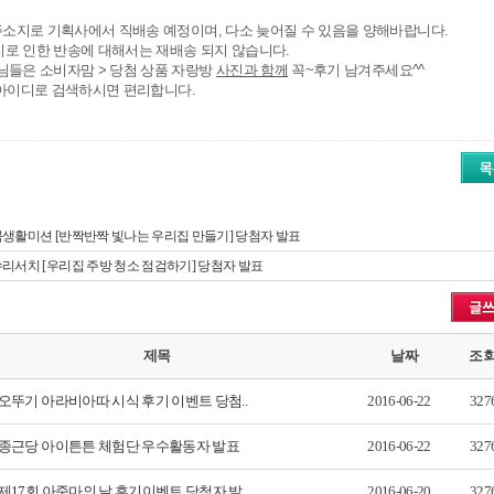
주소지로 기획사에서 직배송 예정이며
,
다소 늦어질 수 있음을 양해바랍니다
.
로 인한 반송에 대해서는 재배송 되지 않습니다
.
원님들은 소비자맘
>
당첨 상품 자랑방
사진과 함께
꼭
~
후기 남겨주세요
^^
 아이디로 검색하시면 편리합니다
.
생활미션 [반짝반짝 빛나는 우리집 만들기] 당첨자 발표
리서치 [우리집 주방 청소 점검하기] 당첨자 발표
제목
날짜
조
오뚜기 아라비아따 시식 후기 이벤트 당첨..
2016-06-22
327
종근당 아이튼튼 체험단 우수활동자 발표
2016-06-22
327
제17회 아줌마의 날 후기이벤트 당첨자 발..
2016-06-20
327