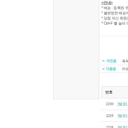
<
안내
>
*
배송
:
등록된 
*
불분명한 배송지
*
당첨 되신 회
* Ctrl+F
를 눌러
꼭꼭
이슈
번호
2230
[발표]
2229
[발표]
2228
[발표]