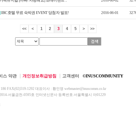
가족뮤지컬 [아빠! 사랑해요] 초대이벤트 ..
2016-06-02
327
]
IBC호텔 무료 숙박권 EVENT 당첨자 발표!
2016-06-01
327
<<
<
1
2
3
4
5
>
>>