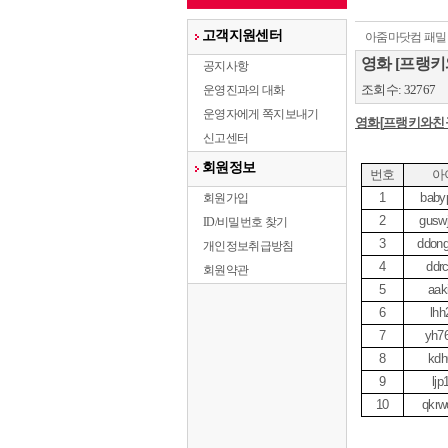
고객지원센터
아줌마닷컴 패밀
영화 [프랭키
공지사항
조회수: 32767
운영진과의 대화
운영자에게 쪽지보내기
영화
[
프랭키와친
신고센터
회원정보
번호
아
1
baby
회원가입
2
gusw
ID/비밀번호 찾기
3
ddong
개인정보취급방침
4
ddr
회원약관
5
aak
6
lhh
7
yh7
8
kdh
9
ljp
10
qkrw