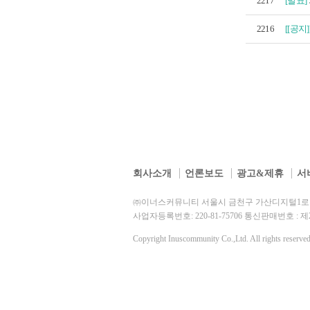
2217
[발표]
2216
[[공지]