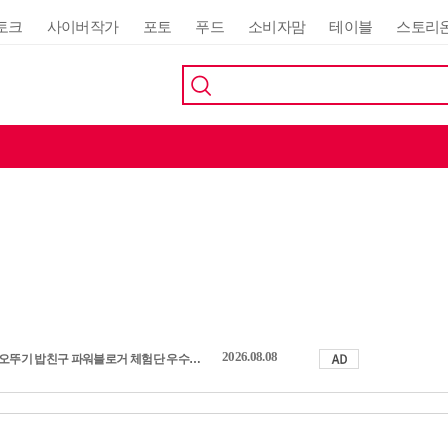
토크
사이버작가
포토
푸드
소비자맘
테이블
스토리
2026.08.08
오뚜기 밥친구 파워블로거 체험단 우수활동자 발표