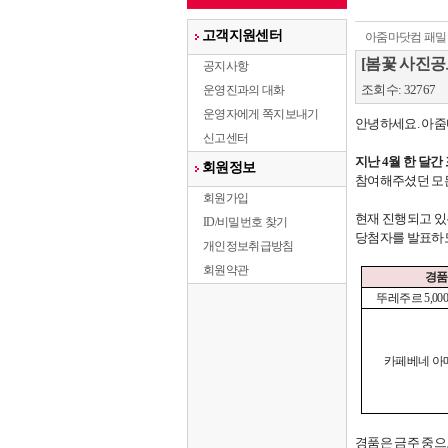
고객지원센터
아줌마닷컴 패밀
[봄꽃 사진공
공지사항
조회수: 32767
운영진과의 대화
운영자에게 쪽지보내기
안녕하세요
.
아줌
신고센터
지난
4
월 한 달
회원정보
참여해주셨던 모
회원가입
현재 진행되고 
ID/비밀번호 찾기
당첨자를 발표하
개인정보취급방침
회원약관
경품
뚜레주르
5,000
카페베네 아
경품은 금주 중