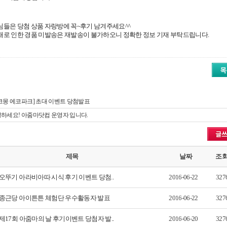
님들은 당첨 상품 자랑방에 꼭
~
후기 남겨주세요
^^
재로 인한 경품 미발송은 재발송이 불가하오니 정확한 정보 기재 부탁드립니다
.
코몽 에코파크] 초대 이벤트 당첨발표
하세요! 아줌마닷컴 운영자 입니다.
제목
날짜
조
오뚜기 아라비아따 시식 후기 이벤트 당첨..
2016-06-22
327
종근당 아이튼튼 체험단 우수활동자 발표
2016-06-22
327
제17회 아줌마의 날 후기이벤트 당첨자 발..
2016-06-20
327