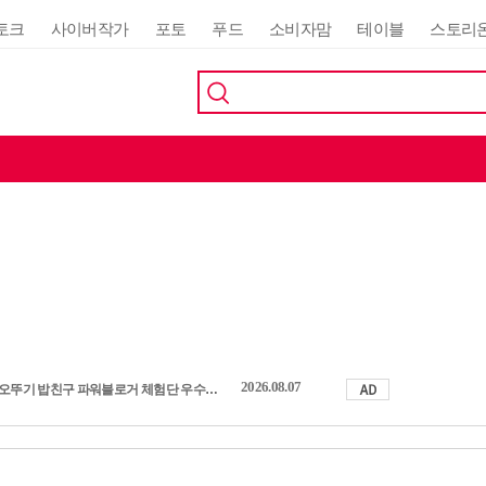
토크
사이버작가
포토
푸드
소비자맘
테이블
스토리
2026.08.07
오뚜기 밥친구 파워블로거 체험단 우수활동자 발표