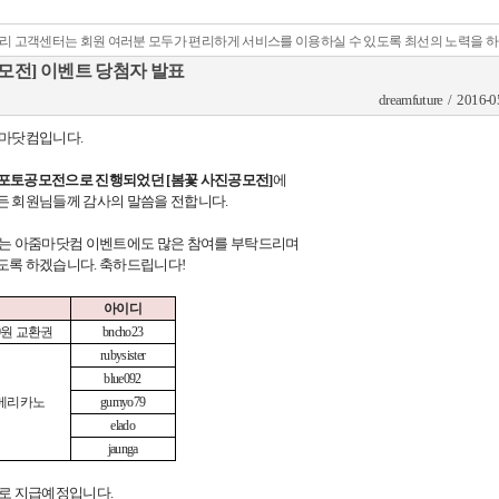
리 고객센터는 회원 여러분 모두가 편리하게 서비스를 이용하실 수 있도록 최선의 노력을 
모전] 이벤트 당첨자 발표
dreamfuture / 2016-0
마닷컴입니다
.
간 포토공모전으로 진행되었던
[
봄꽃 사진공모전
]
에
든 회원님들께 감사의 말씀을 전합니다
.
있는 아줌마닷컴 이벤트에도 많은 참여를 부탁드리며
도록 하겠습니다
.
축하드립니다
!
아이디
원 교환권
bncho23
rubysister
blue092
메리카노
gumyo79
elado
jaunga
으로 지급예정입니다
.