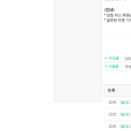
<
안내
>
*
당첨 되신 회원
*
잘못된 번호 기
[코
안녕
번호
2230
[발표]
2229
[발표]
2228
[발표]