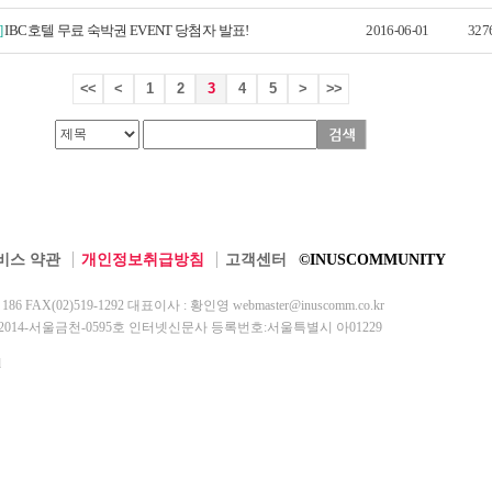
]
IBC호텔 무료 숙박권 EVENT 당첨자 발표!
2016-06-01
327
<<
<
1
2
3
4
5
>
>>