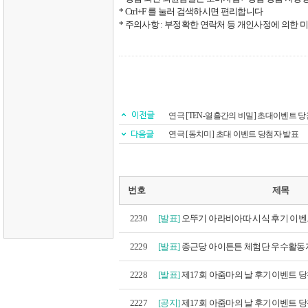
* Ctrl+F
를 눌러 검색하시면 편리합니다
*
주의사항
:
부정확한 연락처 등 개인사정에 의한 미
연극 [TEN-열흘간의 비밀] 초대이벤트 
연극 [동치미] 초대 이벤트 당첨자 발표
번호
제목
2230
[발표]
오뚜기 아라비아따 시식 후기 이벤트
2229
[발표]
종근당 아이튼튼 체험단 우수활동
2228
[발표]
제17회 아줌마의 날 후기이벤트 당첨
2227
[공지]
제17회 아줌마의 날 후기이벤트 당첨