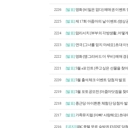
2226
[발표]
영화 [비밀은 없다] 예매권 이벤트 당
2225
[발표]
제 17회 아줌마의 날 이벤트 (영상공
2224
[발표]
맘리서치 [부부의 각방생활, 어떻게 
2223
[발표]
연극 [그녀를 믿지 마세요] 초대 이벤
2222
[발표]
영화 [앵그리버드 더 무비] 예매 경품
2221
[발표]
5월 a포인트 [주고싶은 선물을 찾아라!
2220
[발표]
5월 출석체크 이벤트 당첨자 발표
2219
[발표]
5월 포토공모전 [아줌마닷컴을 찾아라
2218
[발표]
종근당 아이튼튼 체험단 당첨자 
2217
[발표]
가족뮤지컬 [아빠! 사랑해요] 초대이
2216
[[공지]]
IBC호텔 무료 숙박권 EVENT 당