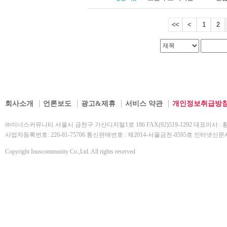
<<
<
1
2