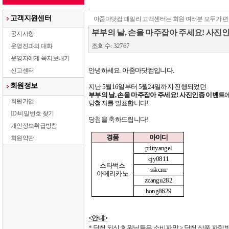
고객지원센터
아줌마닷컴 패밀리 고객센터는 회원 여러분 모두가 편
부부의 날, 손을 마주잡아 주세요! 사진
공지사항
조회수: 32767
운영진과의 대화
운영자에게 쪽지보내기
안녕하세요
.
아줌마닷컴입니다
.
신고센터
회원정보
지난
5
월
16
일부터
5
월
24
일까지 진행되었던
부부의 날
,
손을 마주잡아 주세요
!
사진인증 이벤트
회원가입
당첨자를 발표합니다
!
ID/비밀번호 찾기
당첨을 축하드립니다
!
개인정보취급방침
경품
아이디
회원약관
prittyangel
cjy0811
스타벅스
sskcmr
아메리카노
zzangu282
hong8629
<
안내
>
*
당첨 되신 회원님들은 소비자맘
>
당첨 상품 자랑