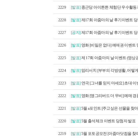
2229
[발표]
종근당 아이튼튼 체험단 우수활동
2228
[발표]
제17회 아줌마의 날 후기이벤트 당첨
2227
[공지]
제17회 아줌마의 날 후기이벤트 당첨
2226
[발표]
영화 [비밀은 없다] 예매권 이벤트 당
2225
[발표]
제 17회 아줌마의 날 이벤트 (영상공
2224
[발표]
맘리서치 [부부의 각방생활, 어떻게 
2223
[발표]
연극 [그녀를 믿지 마세요] 초대 이벤
2222
[발표]
영화 [앵그리버드 더 무비] 예매 경품
2221
[발표]
5월 a포인트 [주고싶은 선물을 찾아라!
2220
[발표]
5월 출석체크 이벤트 당첨자 발표
2219
[발표]
5월 포토공모전 [아줌마닷컴을 찾아라