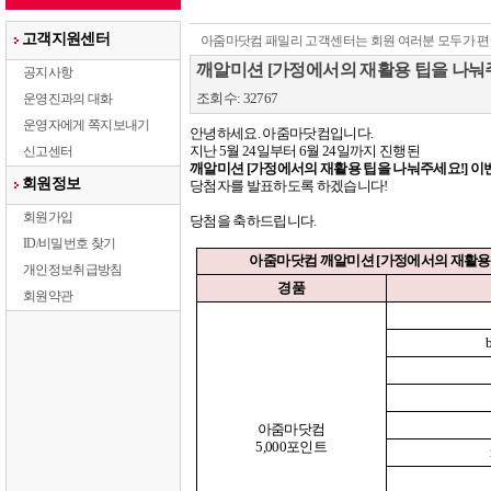
고객지원센터
아줌마닷컴 패밀리 고객센터는 회원 여러분 모두가 편
깨알미션 [가정에서의 재활용 팁을 나눠주
공지사항
조회수: 32767
운영진과의 대화
운영자에게 쪽지보내기
안녕하세요
.
아줌마닷컴입니다
.
지난
5
월
24
일부터
6
월
24
일까지 진행된
신고센터
깨알미션
[
가정에서의 재활용 팁을 나눠주세요
!]
이
회원정보
당첨자를 발표하도록 하겠습니다
!
회원가입
당첨을 축하드립니다
.
ID/비밀번호 찾기
아줌마닷컴 깨알미션
[
가정에서의 재활용
개인정보취급방침
경품
회원약관
아줌마닷컴
5,000
포인트