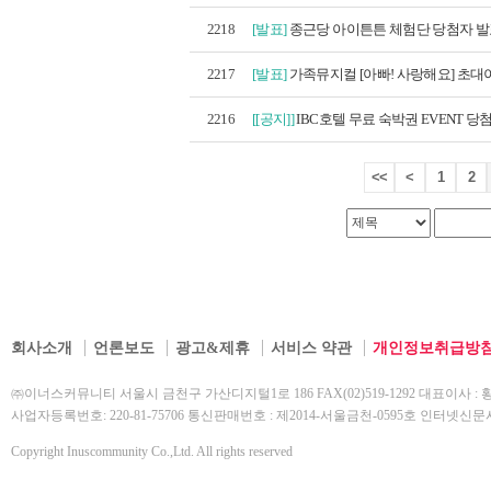
2218
[발표]
종근당 아이튼튼 체험단 당첨자 
2217
[발표]
가족뮤지컬 [아빠! 사랑해요] 초대이
2216
[[공지]]
IBC호텔 무료 숙박권 EVENT 당
<<
<
1
2