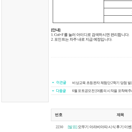
[
안내
]
1. Ctrl+F
를 눌러 아이디로 검색하시면 편리합니다
.
2.
포인트는 차주 내로 지급 예정입니다
.
비상교육 초등완자 체험단 2학기 당첨 발
6월 포토공모전 [여름의 시작을 포착해주세
번호
제목
2230
[발표]
오뚜기 아라비아따 시식 후기 이벤트