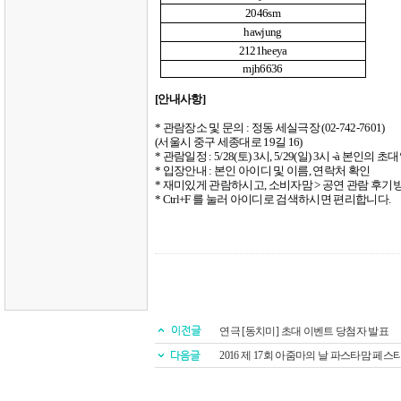
2046sm
hawjung
2121heeya
mjh6636
[
안내사항
]
*
관람장소 및 문의
:
정동 세실극장
(02-742-7601)
(
서울시 중구 세종대로
19
길
16)
*
관람일정
: 5/28(
토
) 3
시
, 5/29(
일
) 3
시
-
à
본인의 초
*
입장안내
:
본인 아이디 및 이름
,
연락처 확인
*
재미있게 관람하시고
,
소비자맘
>
공연 관람 후기방
* Ctrl+F
를 눌러 아이디로 검색하시면 편리합니다
.
연극 [동치미] 초대 이벤트 당첨자 발표
2016 제 17회 아줌마의 날 파스타맘 페