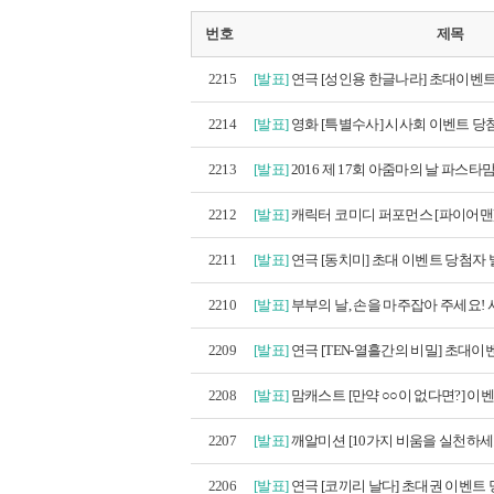
번호
제목
2215
[발표]
연극 [성인용 한글나라] 초대이벤트
2214
[발표]
영화 [특별수사] 시사회 이벤트 당첨
2213
[발표]
2016 제 17회 아줌마의 날 파스타맘
2212
[발표]
캐릭터 코미디 퍼포먼스 [파이어맨]
2211
[발표]
연극 [동치미] 초대 이벤트 당첨자
2210
[발표]
부부의 날, 손을 마주잡아 주세요! 
2209
[발표]
연극 [TEN-열흘간의 비밀] 초대이벤
2208
[발표]
맘캐스트 [만약 ○○이 없다면?] 이벤트
2207
[발표]
깨알미션 [10가지 비움을 실천하세요
2206
[발표]
연극 [코끼리 날다] 초대권 이벤트 당