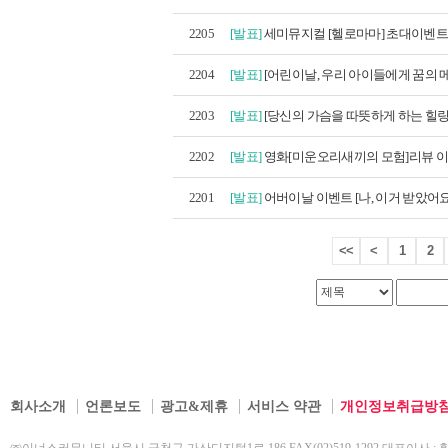
2205
[발표]
세미뮤지컬 [헬로마마] 초대이벤트 
2204
[발표]
[어린이날, 우리 아이들에게 꿈의 메
2203
[발표]
[당신의 가슴을 따뜻하게 하는 힐링
2202
[발표]
영화[미운오리새끼의 모험]리뷰 이벤
2201
[발표]
어버이날 이벤트 [나, 이거 받았어요]
<<
<
1
2