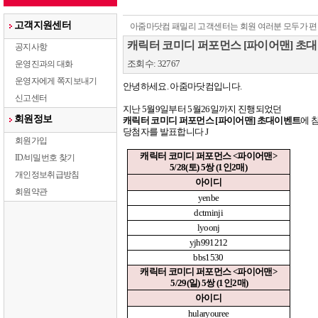
고객지원센터
아줌마닷컴 패밀리 고객센터는 회원 여러분 모두가 편
캐릭터 코미디 퍼포먼스 [파이어맨] 초
공지사항
조회수: 32767
운영진과의 대화
운영자에게 쪽지보내기
안녕하세요
.
아줌마닷컴입니다
.
신고센터
지난
5
월
9
일부터
5
월
26
일까지 진행되었던
회원정보
캐릭터 코미디 퍼포먼스
[
파이어맨
]
초대이벤트
에 
당첨자를 발표합니다
J
회원가입
캐릭터 코미디 퍼포먼스
<
파이어맨
>
ID/비밀번호 찾기
5/28(
토
) 5
쌍
(1
인
2
매
)
개인정보취급방침
아이디
회원약관
yenbe
dctminji
lyoonj
yjh991212
bbs1530
캐릭터 코미디 퍼포먼스
<
파이어맨
>
5/29(
일
) 5
쌍
(1
인
2
매
)
아이디
hularyouree