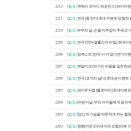
2212
[발표]
캐릭터 코미디 퍼포먼스 [파이어맨]
2211
[발표]
연극 [동치미] 초대 이벤트 당첨자
2210
[발표]
부부의 날, 손을 마주잡아 주세요! 
2209
[발표]
연극 [TEN-열흘간의 비밀] 초대이벤
2208
[발표]
맘캐스트 [만약 ○○이 없다면?] 이벤트
2207
[발표]
깨알미션 [10가지 비움을 실천하세요
2206
[발표]
연극 [코끼리 날다] 초대권 이벤트 당
2205
[발표]
세미뮤지컬 [헬로마마] 초대이벤트 
2204
[발표]
[어린이날, 우리 아이들에게 꿈의 메
2203
[발표]
[당신의 가슴을 따뜻하게 하는 힐링
2202
[발표]
영화[미운오리새끼의 모험]리뷰 이벤