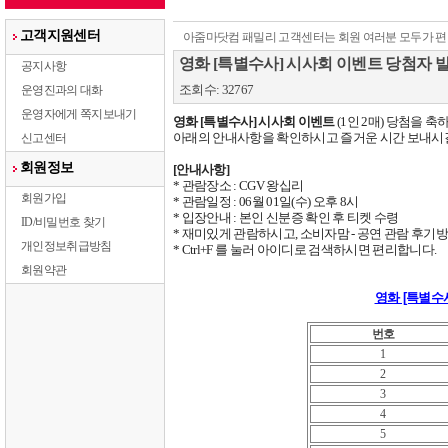
고객지원센터
아줌마닷컴 패밀리 고객센터는 회원 여러분 모두가 편
영화 [특별수사] 시사회 이벤트 당첨자 
공지사항
조회수: 32767
운영진과의 대화
운영자에게 쪽지보내기
영화
 [
특별수사
] 
시사회 이벤트
 (1
인
 2
매
) 
당첨을 축
아래의 안내사항을 확인하시고 즐거운 시간 보내시
신고센터
회원정보
[
안내사항
]
* 
관람장소
 : CGV 
왕십리
회원가입
* 
관람일정
 : 06
월
 01
일
(
수
) 
오후
 8
시
* 
입장안내
 : 
본인 신분증 확인 후 티켓 수령
ID/비밀번호 찾기
* 
재미있게 관람하시고
, 
소비자맘
 - 
공연 관람 후기방
개인정보취급방침
* Ctrl+F 
를 눌러 아이디로 검색하시면 편리합니다
.
회원약관
영화 [특별수
번호
1
2
3
4
5