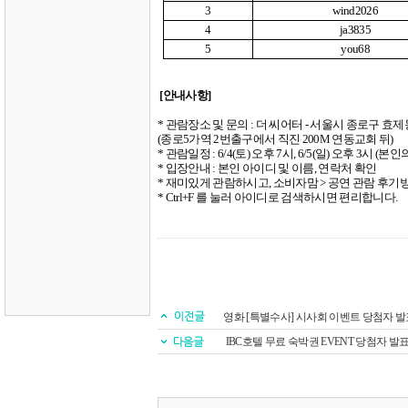
3
wind2026
4
ja3835
5
you68
[
안내사항
]
*
관람장소 및 문의
:
더 씨어터
-
서울시 종로구 효제
(
종로
5
가역
2
번출구에서 직진
200M
연동교회 뒤
)
*
관람일정
: 6/4(
토
)
오후
7
시
, 6/5(
일
)
오후
3
시
(
본인
*
입장안내
:
본인 아이디 및 이름
,
연락처 확인
*
재미있게 관람하시고
,
소비자맘
>
공연 관람 후기방
* Ctrl+F
를 눌러 아이디로 검색하시면 편리합니다
.
영화 [특별수사] 시사회 이벤트 당첨자 발
IBC호텔 무료 숙박권 EVENT 당첨자 발표