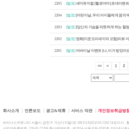
2205
[발표]
세미뮤지컬 [헬로마마] 초대이벤트 
2204
[발표]
[어린이날, 우리 아이들에게 꿈의 메
2203
[발표]
[당신의 가슴을 따뜻하게 하는 힐링
2202
[발표]
영화[미운오리새끼의 모험]리뷰 이벤
2201
[발표]
어버이날 이벤트 [나, 이거 받았어요]
<<
<
1
2