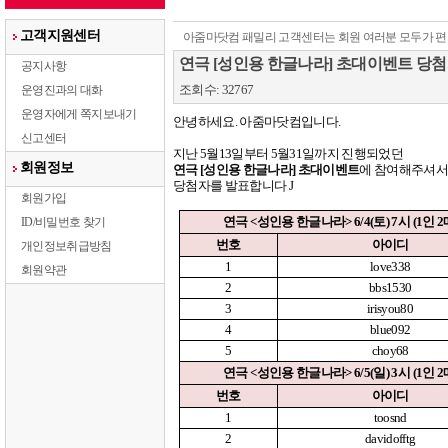
고객지원센터
아줌마닷컴 패밀리 고객센터는 회원 여러분 모두가 편
연극 [성인용 한글나라] 초대이벤트 당첨
공지사항
조회수: 32767
운영진과의 대화
운영자에게 쪽지보내기
안녕하세요
.
아줌마닷컴입니다
.
신고센터
지난
5
월
13
일부터
5
월
31
일까지 진행되었던
회원정보
연극
[
성인용 한글나라
]
초대이벤트
에 참여해주셔서
당첨자를 발표합니다
J
회원가입
연극
<
성인용 한글나라
> 6/4(
토
) 7
시
(1
인
2
ID/비밀번호 찾기
번호
아이디
개인정보취급방침
1
love338
회원약관
2
bbs1530
3
irisyou80
4
blue092
5
choy68
연극
<
성인용 한글나라
> 6/5(
일
) 3
시
(1
인
2
번호
아이디
1
toosnd
2
davidofftg