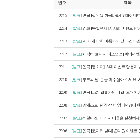
번호
제목
2215
[발표]
연극 [성인용 한글나라] 초대이벤트
2214
[발표]
영화 [특별수사] 시사회 이벤트 당첨
2213
[발표]
2016 제 17회 아줌마의 날 파스타맘
2212
[발표]
캐릭터 코미디 퍼포먼스 [파이어맨]
2211
[발표]
연극 [동치미] 초대 이벤트 당첨자
2210
[발표]
부부의 날, 손을 마주잡아 주세요! 
2209
[발표]
연극 [TEN-열흘간의 비밀] 초대이벤
2208
[발표]
맘캐스트 [만약 ○○이 없다면?] 이벤트
2207
[발표]
깨알미션 [10가지 비움을 실천하세요
2206
[발표]
연극 [코끼리 날다] 초대권 이벤트 당