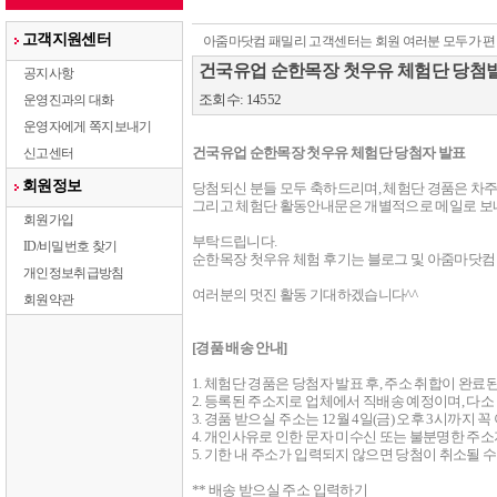
고객지원센터
아줌마닷컴 패밀리 고객센터는 회원 여러분 모두가 편
건국유업 순한목장 첫우유 체험단 당첨
공지사항
조회수: 14552
운영진과의 대화
운영자에게 쪽지보내기
건국유업 순한목장 첫우유 체험단 당첨자 발표
신고센터
회원정보
당첨되신 분들 모두 축하드리며, 체험단 경품은 차주 1
그리고 체험단 활동안내문은 개별적으로 메일로 보내
회원가입
부탁드립니다.

ID/비밀번호 찾기
순한목장 첫우유 체험 후기는 블로그 및 아줌마닷컴
개인정보취급방침
여러분의 멋진 활동 기대하겠습니다^^

회원약관
[경품 배송 안내]
1. 체험단 경품은 당첨자 발표 후, 주소 취합이 완료된
2. 등록된 주소지로 업체에서 직배송 예정이며, 다소
3. 경품 받으실 주소는 12월 4일(금) 오후 3시까지 
4. 개인사유로 인한 문자 미수신 또는 불분명한 주
5. 기한 내 주소가 입력되지 않으면 당첨이 취소될 수