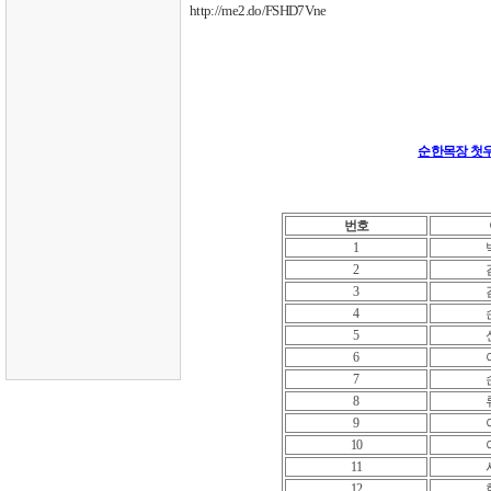
http://me2.do/FSHD7Vne
순한목장 첫우유
번호
1
2
3
4
5
6
7
8
9
10
11
12