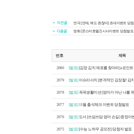
연극 [연애, 해도 괜찮아] 초대이벤트 당
영화 [몬스터호텔2] 시사이벤트 당첨발표
번호
제목
2080
[발표]
[김장 김치 재료를 찾아라] a포인트찾
2079
[발표]
이슈리서치 [본격적인 김장철! 김치
2078
[발표]
꼭꼭생활미션 [엄마가 아닌 나를 위한
2077
[발표]
11월 출석체크 이벤트 당첨발표
2076
[발표]
도서 [쓰담쓰담 엄마 손길] 증정이벤
2075
[발표]
[수능 노하우 공모전] 당첨자 발표