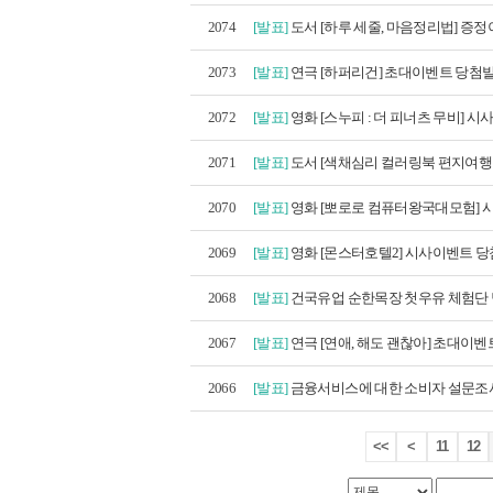
2074
[발표]
도서 [하루 세줄, 마음정리법] 증정이
2073
[발표]
연극 [하퍼리건] 초대이벤트 당첨
2072
[발표]
영화 [스누피 : 더 피너츠 무비] 시사
2071
[발표]
도서 [색채심리 컬러링북 편지여행 세
2070
[발표]
영화 [뽀로로 컴퓨터왕국대모험] 시
2069
[발표]
영화 [몬스터호텔2] 시사이벤트 
2068
[발표]
건국유업 순한목장 첫우유 체험단
2067
[발표]
연극 [연애, 해도 괜찮아] 초대이벤트
2066
[발표]
금융서비스에 대한 소비자 설문조사 
<<
<
11
12