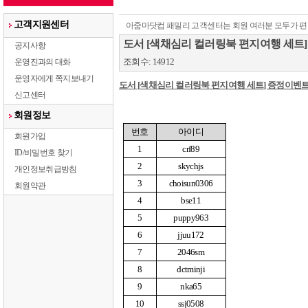
고객지원센터
아줌마닷컴 패밀리 고객센터는 회원 여러분 모두가 편
도서 [색채심리 컬러링북 편지여행 세트
공지사항
조회수: 14912
운영진과의 대화
운영자에게 쪽지보내기
도서
[
색채심리 컬러링북 편지여행 세트
]
증정이벤
신고센터
회원정보
번호
아이디
회원가입
1
crf89
ID/비밀번호 찾기
2
skychjs
개인정보취급방침
3
choisun0306
회원약관
4
bse11
5
puppy963
6
jjuu172
7
2046sm
8
dctminji
9
nka65
10
ssj0508