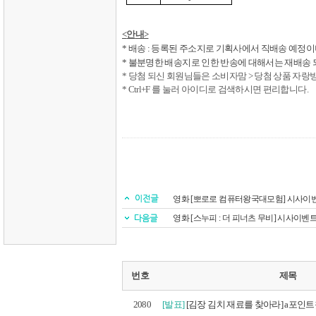
<
안
내
>
*
배송
:
등록된 주소지로 기획사에서 직배송 예정이
*
불분명한 배송지로 인한 반송에 대해서는 재배송 
*
당첨 되신 회원님들은 소비자맘
>
당첨 상품 자랑
* Ctrl+F
를 눌러 아이디로 검색하시면 편리합니다
.
영화 [뽀로로 컴퓨터왕국대모험] 시사이
영화 [스누피 : 더 피너츠 무비] 시사이벤
번호
제목
2080
[발표]
[김장 김치 재료를 찾아라] a포인트찾