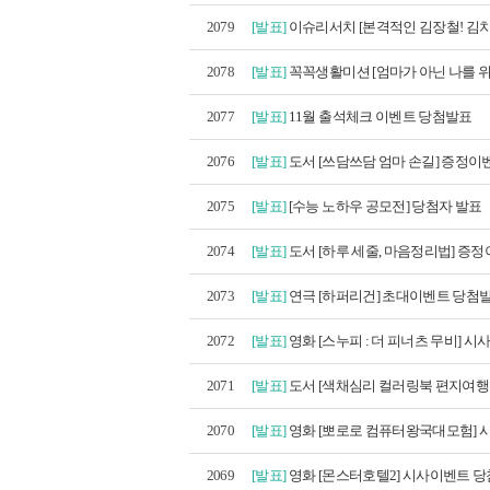
2079
[발표]
이슈리서치 [본격적인 김장철! 김치
2078
[발표]
꼭꼭생활미션 [엄마가 아닌 나를 위한
2077
[발표]
11월 출석체크 이벤트 당첨발표
2076
[발표]
도서 [쓰담쓰담 엄마 손길] 증정이벤
2075
[발표]
[수능 노하우 공모전] 당첨자 발표
2074
[발표]
도서 [하루 세줄, 마음정리법] 증정이
2073
[발표]
연극 [하퍼리건] 초대이벤트 당첨
2072
[발표]
영화 [스누피 : 더 피너츠 무비] 시사
2071
[발표]
도서 [색채심리 컬러링북 편지여행 세
2070
[발표]
영화 [뽀로로 컴퓨터왕국대모험] 시
2069
[발표]
영화 [몬스터호텔2] 시사이벤트 