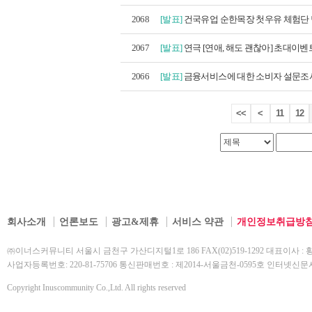
2068
[발표]
건국유업 순한목장 첫우유 체험단
2067
[발표]
연극 [연애, 해도 괜찮아] 초대이벤트
2066
[발표]
금융서비스에 대한 소비자 설문조사 
<<
<
11
12