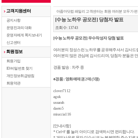
고객지원센터
아줌마닷컴 패밀리 고객센터는 회원 여러분 모두가 편
[수능 노하우 공모전] 당첨자 발표
공지사항
조회수: 13743
운영진과의 대화
운영자에게 쪽지보내기
[
수능 노하우 공모전
]
우수작성자 당첨 발표
신고센터
여러분의 정성스런 노하우를 공유해주셔서 감사드
회원정보
여러분의 많은 관심에 감사드리며
,
당첨자 분들은 
회원가입
경품 발송
:
차주 중
ID/비밀번호 찾기
개인정보취급방침
♠
경품
:
영화예매권
2
매 (
5
명
)
회원약관
clover7112
aguk
ussarah
daero5
miuccia116
[
안내사항
]
* Ctrl+F
를 눌러 아이디로 검색하시면 편리합니다
.
*
개인사유로 문자 미수신 또는 불분명한 주소지로