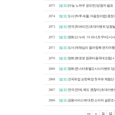
2075
[발표]
[수능 노하우 공모전] 당첨자 발표
2074
[발표]
도서 [하루 세줄, 마음정리법] 증정이
2073
[발표]
연극 [하퍼리건] 초대이벤트 당첨
2072
[발표]
영화 [스누피 : 더 피너츠 무비] 시사
2071
[발표]
도서 [색채심리 컬러링북 편지여행 세
2070
[발표]
영화 [뽀로로 컴퓨터왕국대모험] 시
2069
[발표]
영화 [몬스터호텔2] 시사이벤트 
2068
[발표]
건국유업 순한목장 첫우유 체험단
2067
[발표]
연극 [연애, 해도 괜찮아] 초대이벤트
2066
[발표]
금융서비스에 대한 소비자 설문조사 
<<
<
11
12