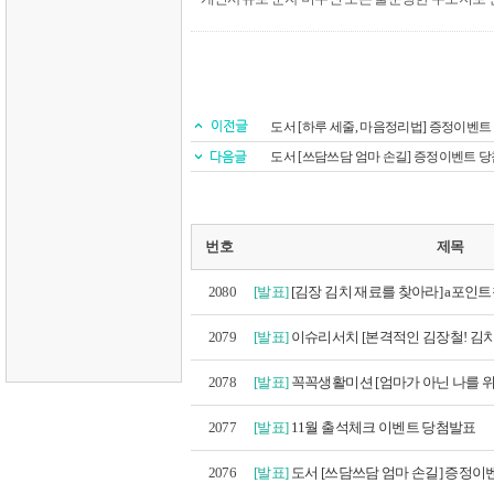
도서 [하루 세줄, 마음정리법] 증정이벤
도서 [쓰담쓰담 엄마 손길] 증정이벤트 당
번호
제목
2080
[발표]
[김장 김치 재료를 찾아라] a포인트찾
2079
[발표]
이슈리서치 [본격적인 김장철! 김치
2078
[발표]
꼭꼭생활미션 [엄마가 아닌 나를 위한
2077
[발표]
11월 출석체크 이벤트 당첨발표
2076
[발표]
도서 [쓰담쓰담 엄마 손길] 증정이벤