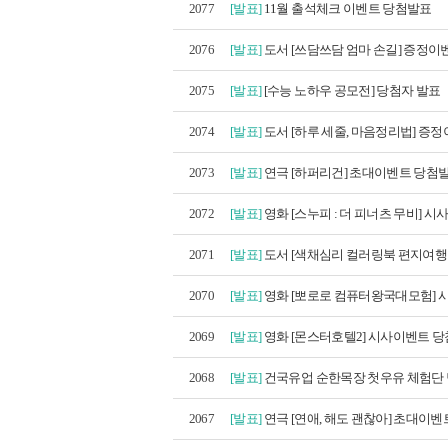
2077
[발표]
11월 출석체크 이벤트 당첨발표
2076
[발표]
도서 [쓰담쓰담 엄마 손길] 증정이벤
2075
[발표]
[수능 노하우 공모전] 당첨자 발표
2074
[발표]
도서 [하루 세줄, 마음정리법] 증정이
2073
[발표]
연극 [하퍼리건] 초대이벤트 당첨
2072
[발표]
영화 [스누피 : 더 피너츠 무비] 시사
2071
[발표]
도서 [색채심리 컬러링북 편지여행 세
2070
[발표]
영화 [뽀로로 컴퓨터왕국대모험] 시
2069
[발표]
영화 [몬스터호텔2] 시사이벤트 
2068
[발표]
건국유업 순한목장 첫우유 체험단
2067
[발표]
연극 [연애, 해도 괜찮아] 초대이벤트