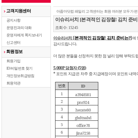
고객지원센터
아줌마닷컴 패밀리 고객센터는 회원 여러분 모두가 편
이슈리서치 [본격적인 김장철! 김치 준비
공지사항
조회수: 15245
운영진과의 대화
운영자에게 쪽지보내기
이슈리서치
[
]
에
본격적인 김장철
!
김치 준비는
?
신고센터
감사드립니다
.
회원정보
더 많은 분들을 선정하지 못한 점 널리 양해 부탁드
회원가입
5,000P
당첨자
(5
명
)
ID/비밀번호 찾기
*
포인트 지급은 차주 중 지급예정이며 포인트 내역
개인정보취급방침
회원약관
번호
ID
1
a3948581
2
pns924
3
hecate80
4
ghdtnahd
5
office78
6
jina7258