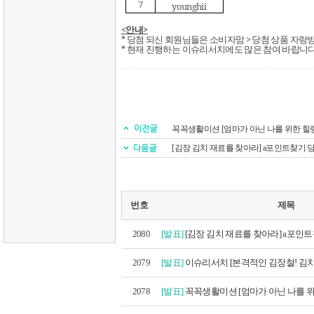
7
younghii
<
안내
>
당첨 되신 회원님들은 소비자맘
>
당첨 상품 자랑
*
현재 진행하는 이슈리서치에도 많은 참여 바랍니
*
꼭꼭생활미션 [엄마가 아닌 나를 위한 힐
[김장 김치 재료를 찾아라] a포인트찾기
번호
제목
2080
[발표]
[김장 김치 재료를 찾아라] a포인트찾
2079
[발표]
이슈리서치 [본격적인 김장철! 김치
2078
[발표]
꼭꼭생활미션 [엄마가 아닌 나를 위한