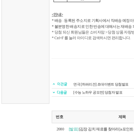
<
안
내
>
*
배송
:
등록된 주소지로 기획사에서 직배송 예정이
*
불분명한 배송지로 인한 반송에 대해서는 재배송 
*
당첨 되신 회원님들은 소비자맘
>
당첨 상품 자랑
* Ctrl+F
를 눌러 아이디로 검색하시면 편리합니다
.
연극 [하퍼리건] 초대이벤트 당첨발표
[수능 노하우 공모전] 당첨자 발표
번호
제목
2080
[발표]
[김장 김치 재료를 찾아라] a포인트찾