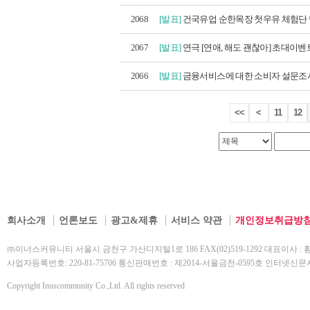
2068
[발표]
건국유업 순한목장 첫우유 체험단
2067
[발표]
연극 [연애, 해도 괜찮아] 초대이벤트
2066
[발표]
금융서비스에 대한 소비자 설문조사 
<<
<
11
12