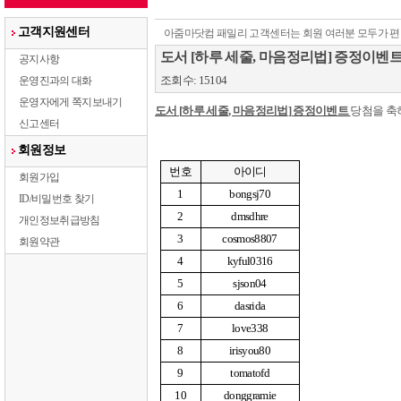
고객지원센터
아줌마닷컴 패밀리 고객센터는 회원 여러분 모두가 편
도서 [하루 세줄, 마음정리법] 증정이벤
공지사항
조회수: 15104
운영진과의 대화
운영자에게 쪽지보내기
도서
[
하루 세줄
,
마음정리법
]
증정이벤트
당첨을 
신고센터
회원정보
번호
아이디
회원가입
1
bongsj70
ID/비밀번호 찾기
2
dmsdhre
개인정보취급방침
3
cosmos8807
회원약관
4
kyful0316
5
sjson04
6
dasrida
7
love338
8
irisyou80
9
tomatofd
10
donggramie