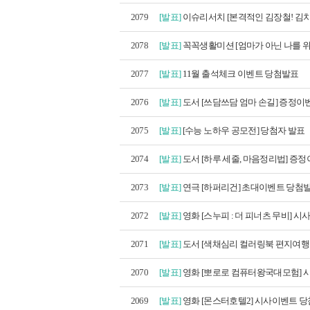
2079
[발표]
이슈리서치 [본격적인 김장철! 김치
2078
[발표]
꼭꼭생활미션 [엄마가 아닌 나를 위한
2077
[발표]
11월 출석체크 이벤트 당첨발표
2076
[발표]
도서 [쓰담쓰담 엄마 손길] 증정이벤
2075
[발표]
[수능 노하우 공모전] 당첨자 발표
2074
[발표]
도서 [하루 세줄, 마음정리법] 증정이
2073
[발표]
연극 [하퍼리건] 초대이벤트 당첨
2072
[발표]
영화 [스누피 : 더 피너츠 무비] 시사
2071
[발표]
도서 [색채심리 컬러링북 편지여행 세
2070
[발표]
영화 [뽀로로 컴퓨터왕국대모험] 시
2069
[발표]
영화 [몬스터호텔2] 시사이벤트 